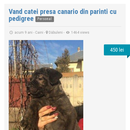
Vand catei presa canario din parinti cu
pedigree
Personal
acum 9 ani
-
Caini
-
Dăbuleni
-
1464 views
450 lei