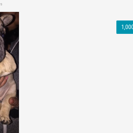
ws
1,000