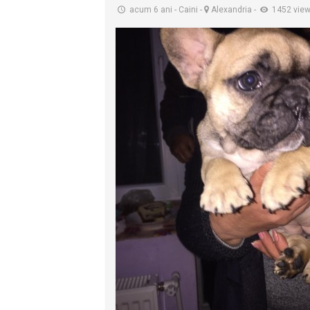
acum 6 ani
-
Caini
-
Alexandria
-
1452 vie