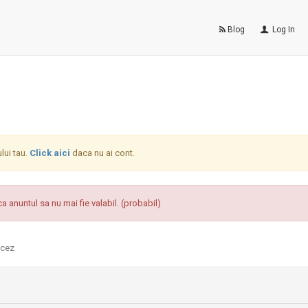
Blog
Log In
ului tau.
Click aici
daca nu ai cont.
a anuntul sa nu mai fie valabil. (probabil)
ncez