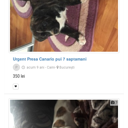
Urgent Presa Canario pui 7 saptamani
P
acum 9 ani
-
Caini
-
București
350 lei
3