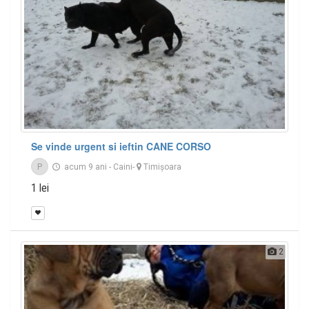
Se vinde urgent si ieftin CANE CORSO
P
acum 9 ani
-
Caini
-
Timişoara
1 lei
2