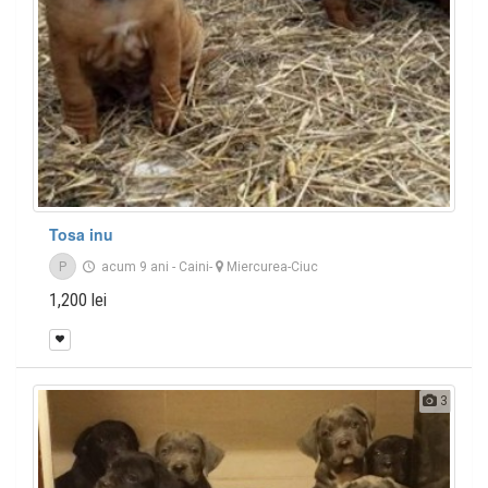
Tosa inu
P
acum 9 ani
-
Caini
-
Miercurea-Ciuc
1,200 lei
3