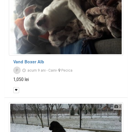
Vand Boxer Alb
P
acum 9 ani
-
Caini
-
Pecica
1,050 lei
3