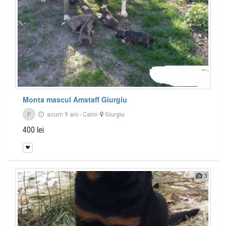
Monta mascul Amstaff Giurgiu
P
acum 9 ani
-
Caini
-
Giurgiu
400 lei
3