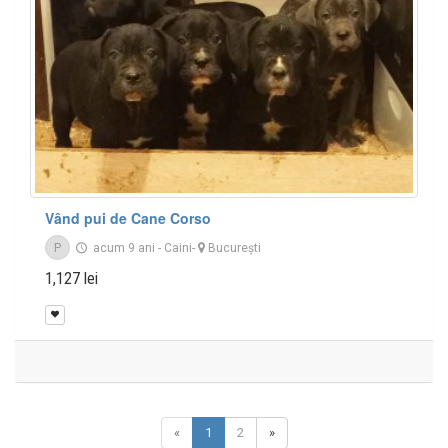
Vând pui de Cane Corso
P
acum 9 ani
-
Caini
-
București
1,127 lei
«
1
2
»