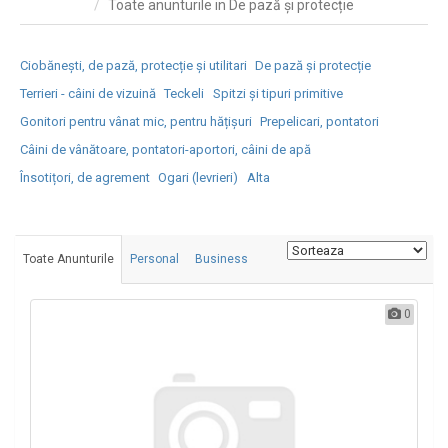
Toate anunturile in De pază și protecție
Ciobănești, de pază, protecție și utilitari
De pază și protecție
Terrieri - câini de vizuină
Teckeli
Spitzi și tipuri primitive
Gonitori pentru vânat mic, pentru hățișuri
Prepelicari, pontatori
Câini de vânătoare, pontatori-aportori, câini de apă
Însotițori, de agrement
Ogari (levrieri)
Alta
Toate Anunturile
Personal
Business
0