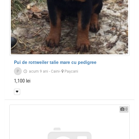
Pui de rottweiler talie mare cu pedigree
P
acum 9 ani
-
Caini
-
Paşcani
1,100 lei
0