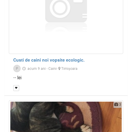
Custi de caini noi vopsite ecologic.
P
acum 9 ani
-
Caini
-
Timişoara
-- lei
3