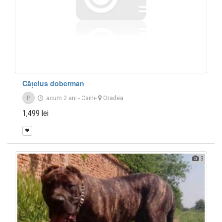
Cățelus doberman
P
acum 2 ani
-
Caini
-
Oradea
1,499 lei
3