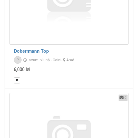
Doberrmann Top
P
acum o lună
-
Caini
-
Arad
6,000 lei
0