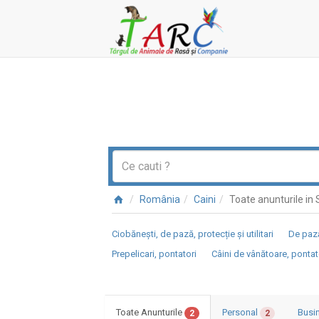
România
Caini
Toate anunturile in S
Ciobănești, de pază, protecție și utilitari
De pază
Prepelicari, pontatori
Câini de vânătoare, pontat
Toate Anunturile
Personal
Busi
2
2