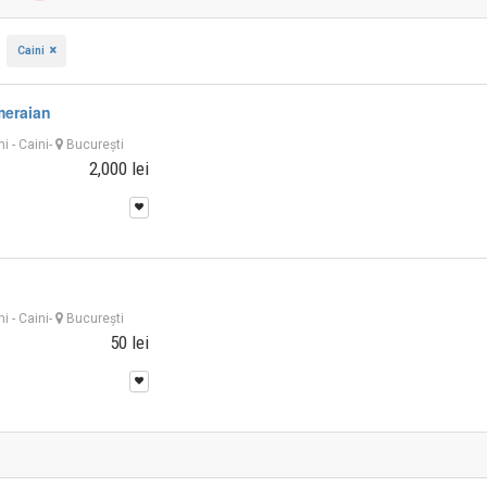
n
Caini
meraian
ni
-
Caini
-
București
2,000 lei
ni
-
Caini
-
București
50 lei