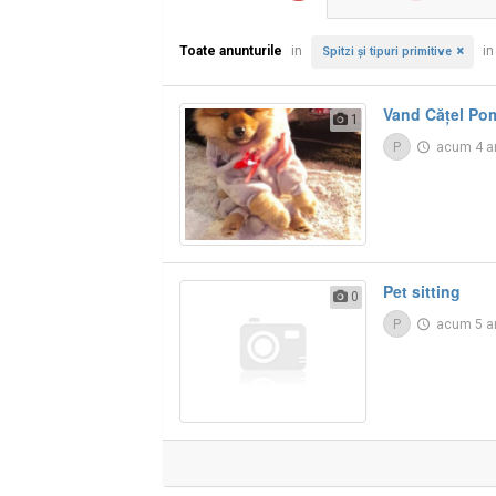
Toate anunturile
in
i
Spitzi și tipuri primitive
Vand Cățel Po
1
P
acum 4 a
Pet sitting
0
P
acum 5 a