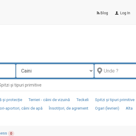
Blog
Log In
pitzi și tipuri primitive
 și protecție
Terrieri - câini de vizuină
Teckeli
Spitzi și tipuri primitive
ori-aportori, câini de apă
Însotițori, de agrement
Ogari (levrieri)
Alta
ness
0