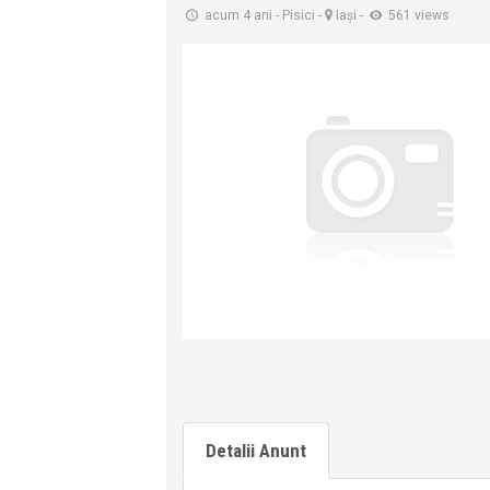
acum 4 ani
-
Pisici
-
Iaşi
-
561 views
Detalii Anunt