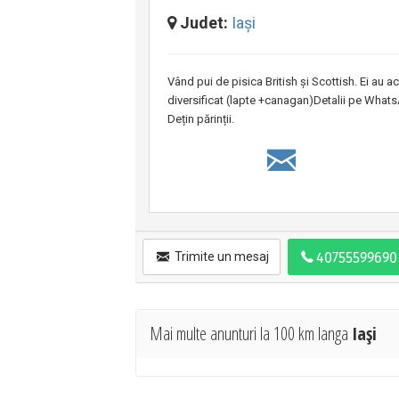
Judet:
Iaşi
Vând pui de pisica British și Scottish. Ei au acu
diversificat (lapte +canagan)Detalii pe What
Dețin părinții.
Trimite un mesaj
Mai multe anunturi la 100 km langa
Iaşi