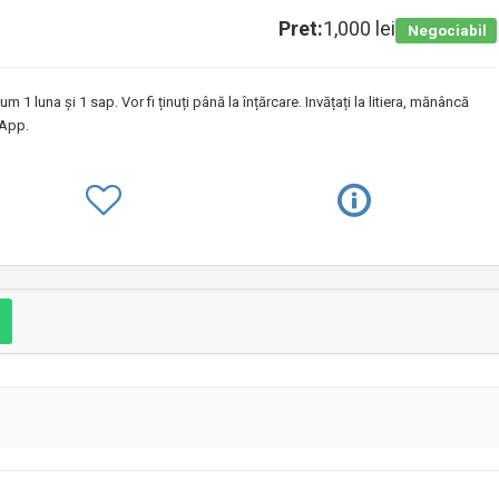
Pret:
1,000 lei
Negociabil
m 1 luna și 1 sap. Vor fi ținuți până la înțărcare. Invățați la litiera, mănâncă
sApp.