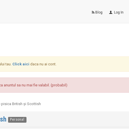
Blog
Log In
ului tau.
Click aici
daca nu ai cont.
a anuntul sa nu mai fie valabil. (probabil)
 pisica British și Scottish
ish
Personal