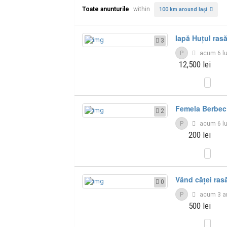
Toate anunturile
within
100 km around Iaşi
Iapă Huțul ras
3
P
acum 6 l
12,500 lei
Femela Berbe
2
P
acum 6 l
200 lei
Vând căței ras
0
P
acum 3 a
500 lei