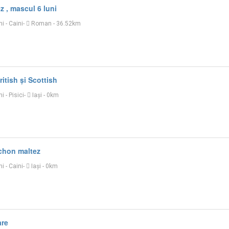
 , mascul 6 luni
ni
-
Caini
-
Roman
- 36.52km
ritish și Scottish
ni
-
Pisici
-
Iaşi
- 0km
chon maltez
ni
-
Caini
-
Iaşi
- 0km
are