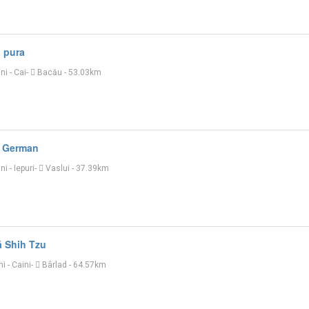
ă pura
uni
-
Cai
-
Bacău
- 53.03km
c German
uni
-
Iepuri
-
Vaslui
- 37.39km
ă Shih Tzu
ni
-
Caini
-
Bârlad
- 64.57km