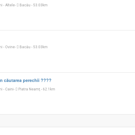
ni
-
Altele
-
Bacău
- 53.03km
ni
-
Ovine
-
Bacău
- 53.03km
n căutarea perechii ????
ni
-
Caini
-
Piatra Neamţ
- 62.1km