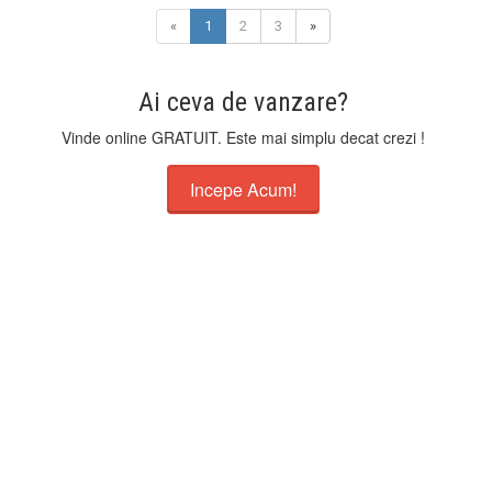
«
1
2
3
»
Ai ceva de vanzare?
Vinde online GRATUIT. Este mai simplu decat crezi !
Incepe Acum!