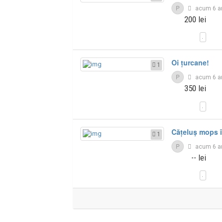
P
acum 6 a
200 lei
Oi țurcane!
1
P
acum 6 a
350 lei
Cățeluș mops î
1
P
acum 6 a
-- lei