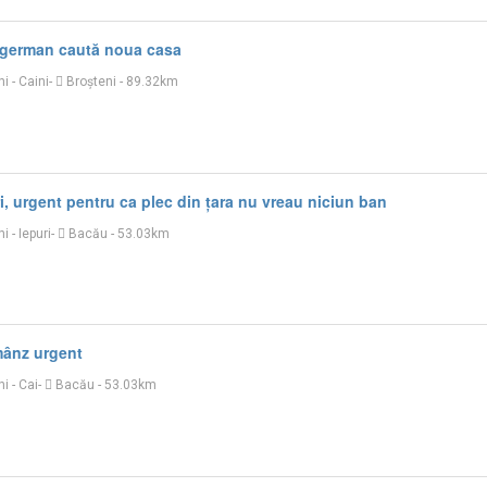
 german caută noua casa
ni
-
Caini
-
Broşteni
- 89.32km
i, urgent pentru ca plec din țara nu vreau niciun ban
ni
-
Iepuri
-
Bacău
- 53.03km
mânz urgent
ni
-
Cai
-
Bacău
- 53.03km