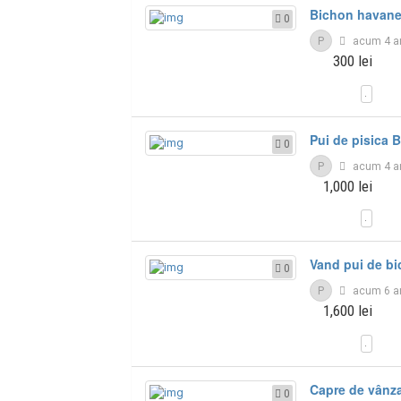
Bichon havanez
0
P
acum 4 a
300 lei
Pui de pisica B
0
P
acum 4 a
1,000 lei
Vand pui de bi
0
P
acum 6 a
1,600 lei
Capre de vânz
0