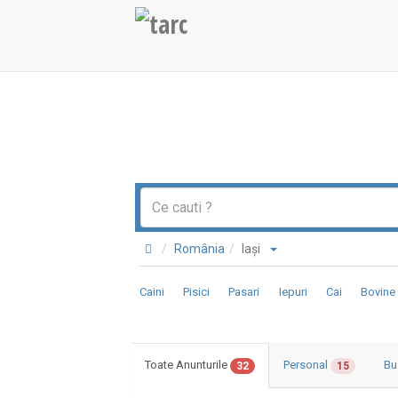
România
Iaşi
Caini
Pisici
Pasari
Iepuri
Cai
Bovine
Toate Anunturile
Personal
Bu
32
15