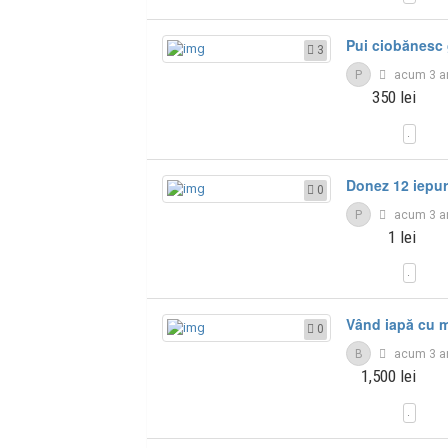
Pui ciobănesc
3
P
acum 3 a
350 lei
Donez 12 iepur
0
P
acum 3 a
1 lei
Vând iapă cu 
0
B
acum 3 a
1,500 lei