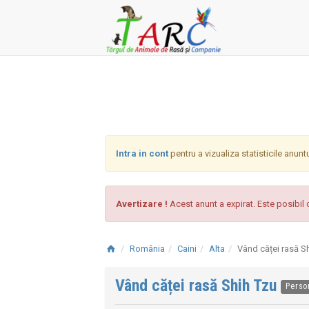
Intra in cont
pentru a vizualiza statisticile anunt
Avertizare !
Acest anunt a expirat. Este posibil c
România
Caini
Alta
Vând căței rasă S
Vând căței rasă Shih Tzu
Perso