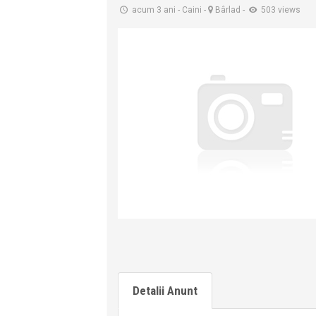
acum 3 ani
-
Caini
-
Bârlad
-
503 views
Detalii Anunt