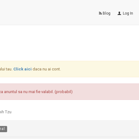
Blog
Log In
ului tau.
Click aici
daca nu ai cont.
a anuntul sa nu mai fie valabil. (probabil)
hih Tzu
nal