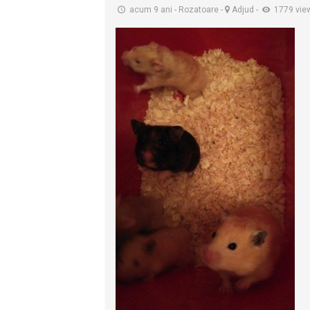
acum 9 ani
-
Rozatoare
-
Adjud
-
1779 vie