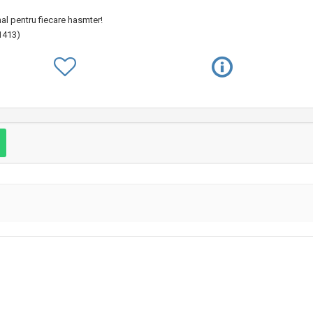
l pentru fiecare hasmter!
61413)