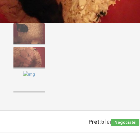
Pret:
5 lei
Negociabil