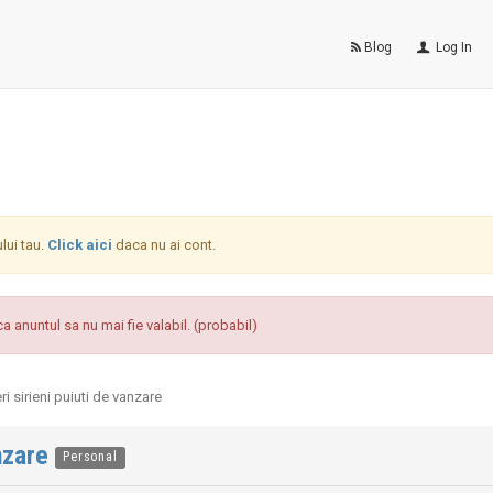
Blog
Log In
ului tau.
Click aici
daca nu ai cont.
a anuntul sa nu mai fie valabil. (probabil)
i sirieni puiuti de vanzare
anzare
Personal