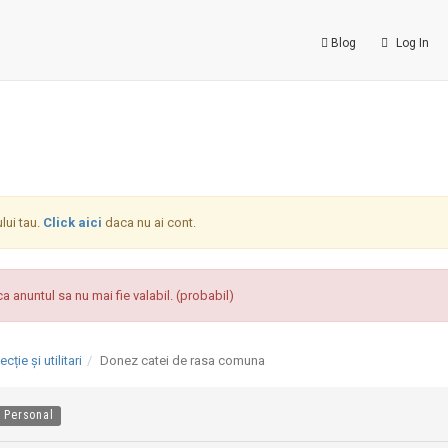
Blog
Log In
ului tau.
Click aici
daca nu ai cont.
a anuntul sa nu mai fie valabil. (probabil)
ție și utilitari
Donez catei de rasa comuna
Personal