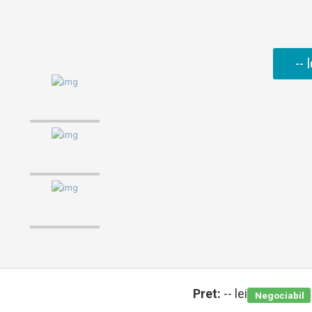
-- l
Pret:
-- lei
Negociabil