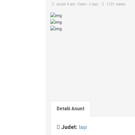
acum 9 ani
-
Caini
-
Iaşi
-
1721 views
Detalii Anunt
Judet:
Iaşi