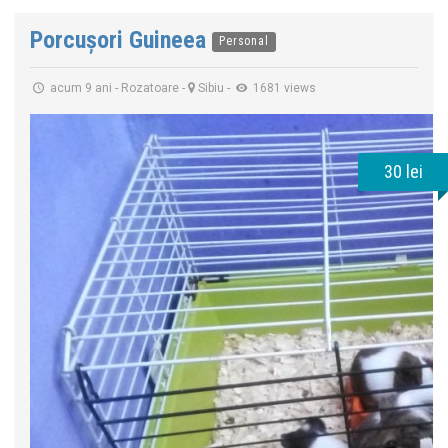
Porcușori Guineea
Personal
acum 9 ani
-
Rozatoare
-
Sibiu
-
1681 views
30 lei