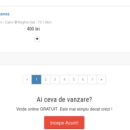
vanez
ni
-
Caini
-
Reghin-Sat
- 73.13km
400 lei
«
1
2
3
4
5
6
7
»
Ai ceva de vanzare?
Vinde online GRATUIT. Este mai simplu decat crezi !
Incepe Acum!