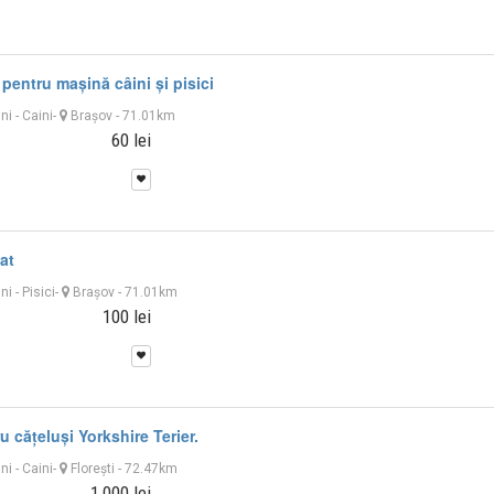
pentru mașină câini și pisici
uni
-
Caini
-
Braşov
- 71.01km
60 lei
at
uni
-
Pisici
-
Braşov
- 71.01km
100 lei
u cățeluși Yorkshire Terier.
uni
-
Caini
-
Floreşti
- 72.47km
1,000 lei