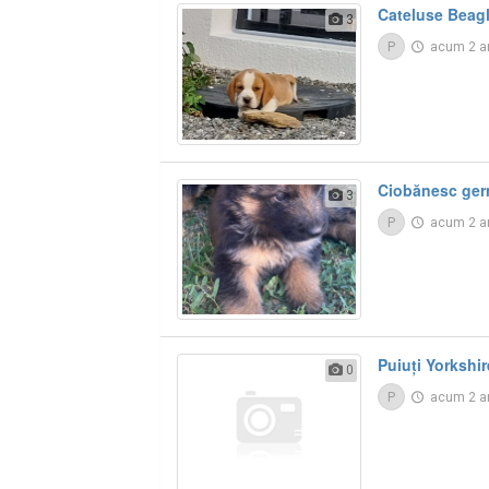
Cateluse Beag
3
P
acum 2 a
Ciobănesc ge
3
P
acum 2 a
Puiuți Yorkshir
0
P
acum 2 a