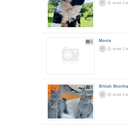
P
acum 2 a
Monta
0
P
acum 2 a
British Shortha
1
B
acum 2 a