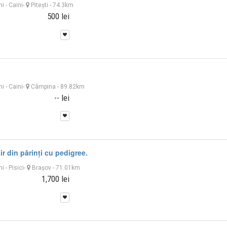
ni
-
Caini
-
Piteşti
- 74.3km
500 lei
ni
-
Caini
-
Câmpina
- 89.82km
-- lei
ir din părinți cu pedigree.
ni
-
Pisici
-
Braşov
- 71.01km
1,700 lei