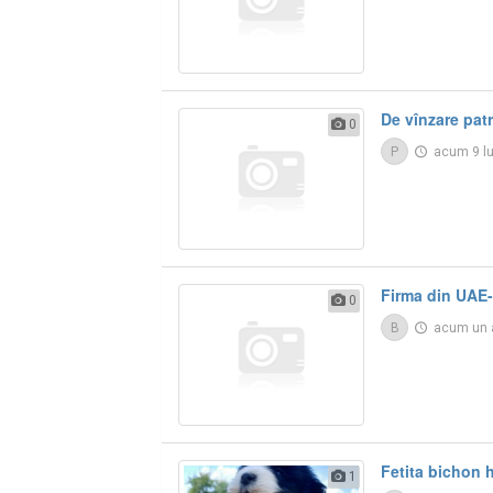
De vînzare patr
0
P
acum 9 l
Firma din UAE-
0
B
acum un
Fetita bichon 
1