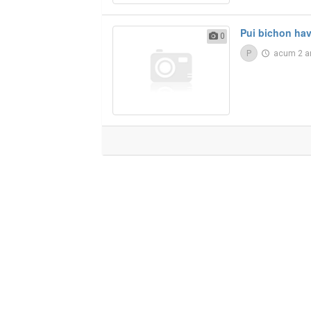
Pui bichon ha
0
P
acum 2 a