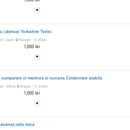
u cățeluși Yorkshire Terier.
uni
-
Caini
-
Floreşti
- 72.47km
1,000 lei
 cumparam oi merinos si turcana Colaborare stabila
 an
-
Ovine
-
Braşov
- 71.01km
1,000 lei
havanez,talie mica