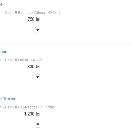
le
ni
-
Caini
-
Râmnicu Vâlcea
- 49.5km
750 lei
rman
ni
-
Caini
-
Piteşti
- 74.3km
800 lei
e Terrier
ni
-
Caini
-
Cluj-Napoca
- 71.77km
1,200 lei