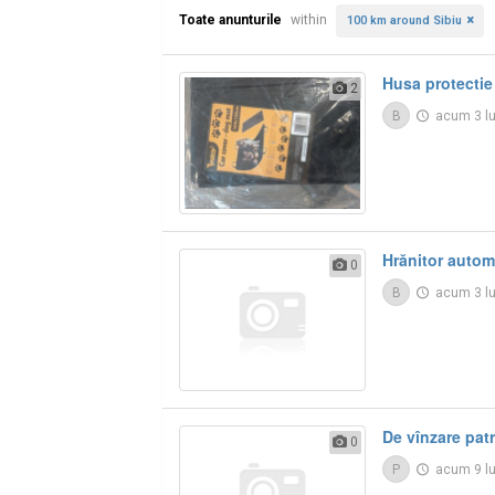
Toate anunturile
within
100 km around Sibiu
Husa protectie 
2
B
acum 3 l
Hrănitor autom
0
B
acum 3 l
De vînzare patr
0
P
acum 9 l