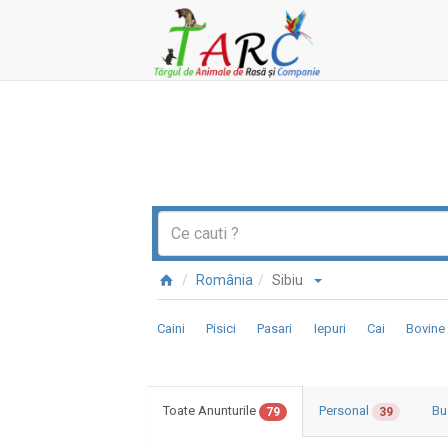
România
Sibiu
Caini
Pisici
Pasari
Iepuri
Cai
Bovine
Toate Anunturile
Personal
Bu
79
39