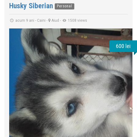
Husky Siberian
Personal
acum 9 ani
-
Caini
-
Aiud
-
1508 views
600 lei