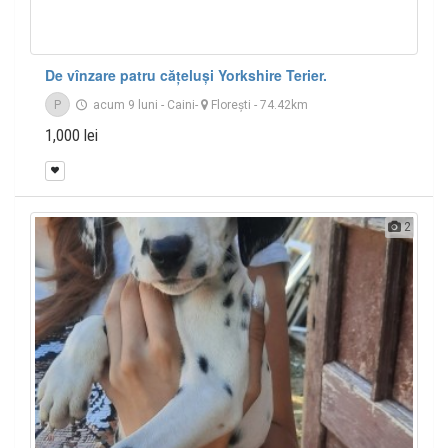
De vînzare patru cățeluși Yorkshire Terier.
P
acum 9 luni
-
Caini
-
Floreşti
- 74.42km
1,000 lei
2