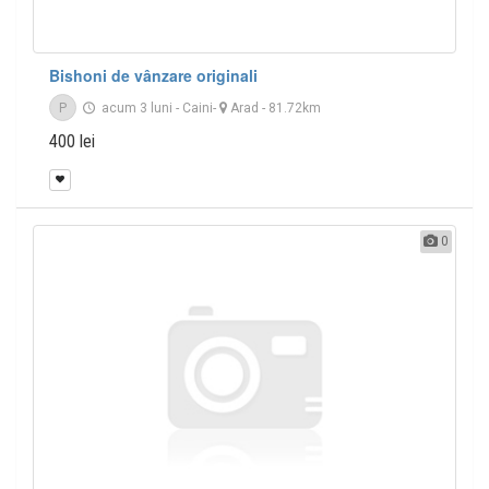
Bishoni de vânzare originali
P
acum 3 luni
-
Caini
-
Arad
- 81.72km
400 lei
0