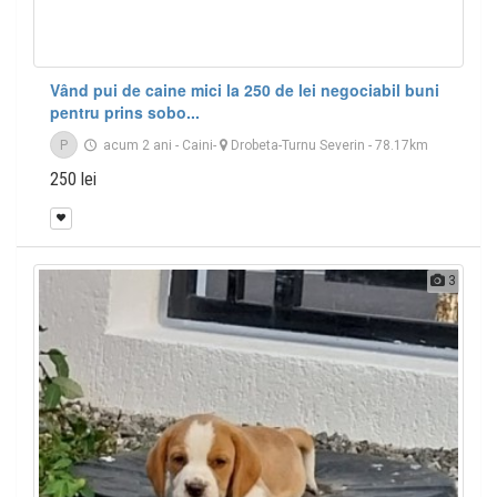
Vând pui de caine mici la 250 de lei negociabil buni
pentru prins sobo...
P
acum 2 ani
-
Caini
-
Drobeta-Turnu Severin
- 78.17km
250 lei
3