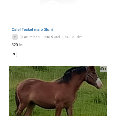
Catel Teckel maro 3luni
P
acum 2 ani
-
Caini
-
Oţelu Roşu
- 29.8km
320 lei
1