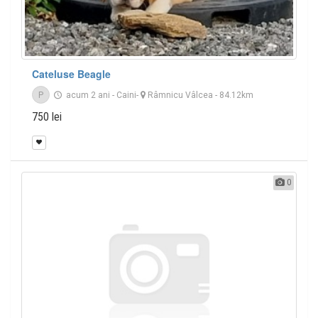
Cateluse Beagle
P
acum 2 ani
-
Caini
-
Râmnicu Vâlcea
- 84.12km
750 lei
0