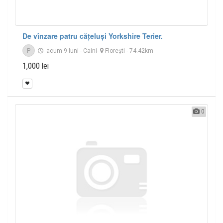
De vînzare patru cățeluși Yorkshire Terier.
P
acum 9 luni
-
Caini
-
Floreşti
- 74.42km
1,000 lei
0