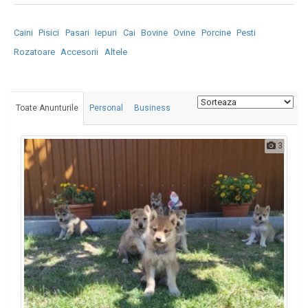
Caini
Pisici
Pasari
Iepuri
Cai
Bovine
Ovine
Porcine
Pesti
Rozatoare
Accesorii
Altele
Toate Anunturile
Personal
Business
3