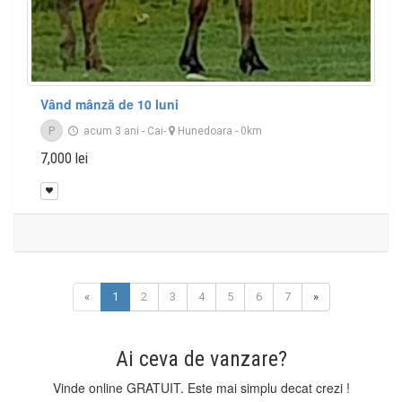
Vând mânză de 10 luni
P
acum 3 ani
-
Cai
-
Hunedoara
- 0km
7,000 lei
«
1
2
3
4
5
6
7
»
Ai ceva de vanzare?
Vinde online GRATUIT. Este mai simplu decat crezi !