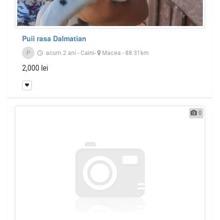
Puii rasa Dalmatian
P
acum 2 ani
-
Caini
-
Macea
- 88.31km
2,000 lei
0