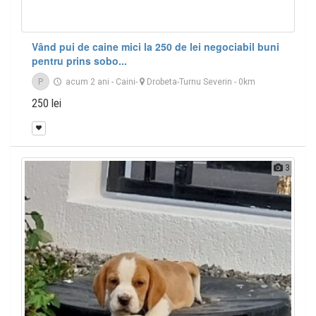
Vând pui de caine mici la 250 de lei negociabil buni
pentru prins sobo...
P
acum 2 ani
-
Caini
-
Drobeta-Turnu Severin
- 0km
250 lei
3