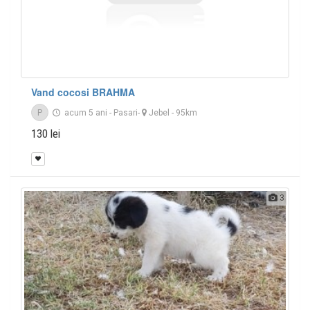
Vand cocosi BRAHMA
P
acum 5 ani
-
Pasari
-
Jebel
- 95km
130 lei
3