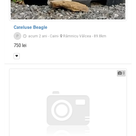
Cateluse Beagle
P
acum 2 ani
-
Caini
-
Râmnicu Vâlcea
- 89.8km
750 lei
0