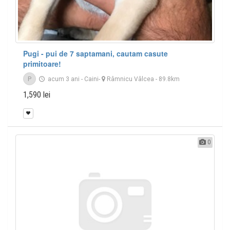
Pugi - pui de 7 saptamani, cautam casute
primitoare!
P
acum 3 ani
-
Caini
-
Râmnicu Vâlcea
- 89.8km
1,590 lei
0