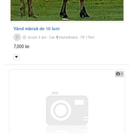
Vând mânză de 10 luni
P
acum 3 ani
-
Cai
-
Hunedoara
- 78.17km
7,000 lei
0