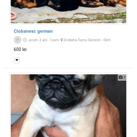
Ciobanesc german
P
acum 3 ani
-
Caini
-
Drobeta-Turnu Severin
- 0km
600 lei
3