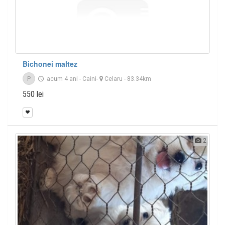
Bichonei maltez
P
acum 4 ani
-
Caini
-
Celaru
- 83.34km
550 lei
2