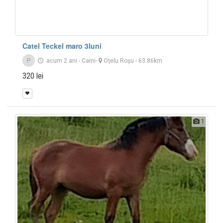
Catel Teckel maro 3luni
P
acum 2 ani
-
Caini
-
Oţelu Roşu
- 63.86km
320 lei
1