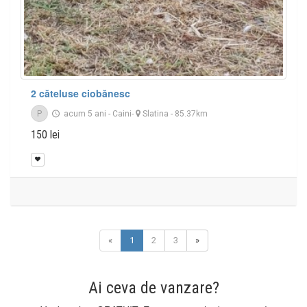
2 căteluse ciobănesc
P
acum 5 ani
-
Caini
-
Slatina
- 85.37km
150 lei
«
1
2
3
»
Ai ceva de vanzare?