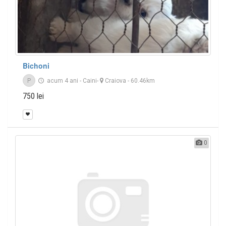
Bichoni
P
acum 4 ani
-
Caini
-
Craiova
- 60.46km
750 lei
0