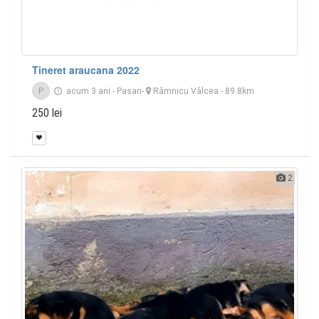
Tineret araucana 2022
P
acum 3 ani
-
Pasari
-
Râmnicu Vâlcea
- 89.8km
250 lei
2