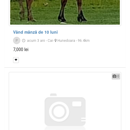
Vând mânză de 10 luni
P
acum 3 ani
-
Cai
-
Hunedoara
- 96.4km
7,000 lei
0