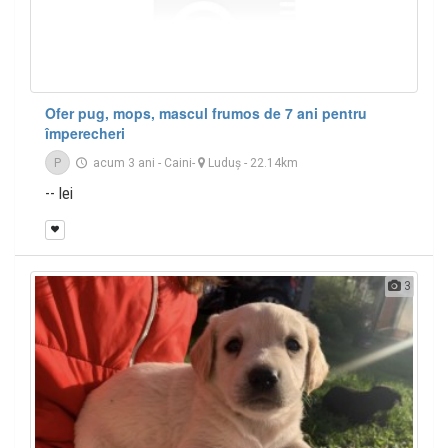
Ofer pug, mops, mascul frumos de 7 ani pentru
împerecheri
P
acum 3 ani
-
Caini
-
Luduş
- 22.14km
-- lei
3