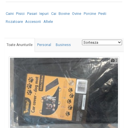
Caini
Pisici
Pasari
Iepuri
Cai
Bovine
Ovine
Porcine
Pesti
Rozatoare
Accesorii
Altele
Toate Anunturile
Personal
Business
2