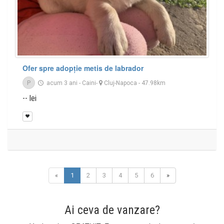
Ofer spre adopție metis de labrador
P
acum 3 ani
-
Caini
-
Cluj-Napoca
- 47.98km
-- lei
«
1
2
3
4
5
6
»
Ai ceva de vanzare?