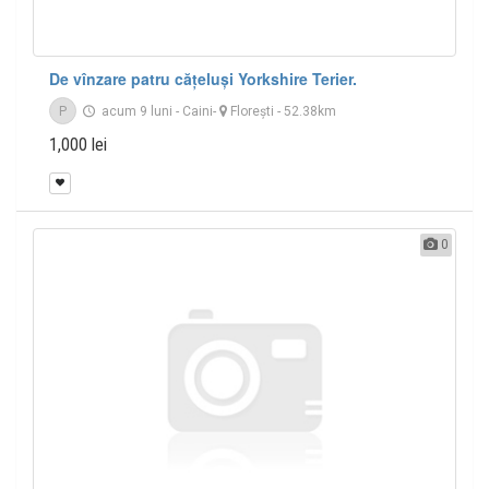
De vînzare patru cățeluși Yorkshire Terier.
P
acum 9 luni
-
Caini
-
Floreşti
- 52.38km
1,000 lei
0