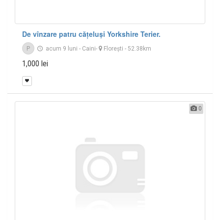
De vînzare patru cățeluși Yorkshire Terier.
P
acum 9 luni
-
Caini
-
Floreşti
- 52.38km
1,000 lei
0