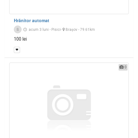
Hrănitor automat
B
acum 3 luni
-
Pisici
-
Braşov
- 79.61km
100 lei
0