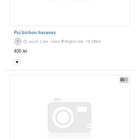
Pui bichon havanez
P
acum 2 ani
-
Caini
-
Reghin-Sat
- 18.28km
400 lei
0