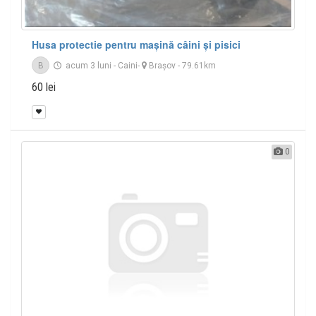
Husa protectie pentru mașină câini și pisici
B
acum 3 luni
-
Caini
-
Braşov
- 79.61km
60 lei
0