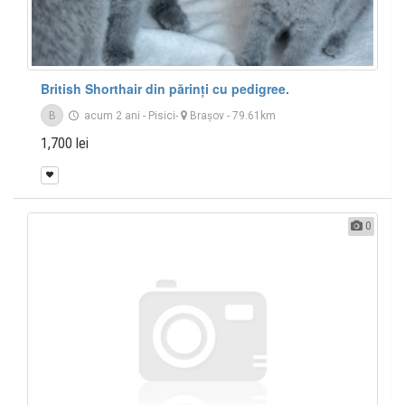
British Shorthair din părinți cu pedigree.
B
acum 2 ani
-
Pisici
-
Braşov
- 79.61km
1,700 lei
0