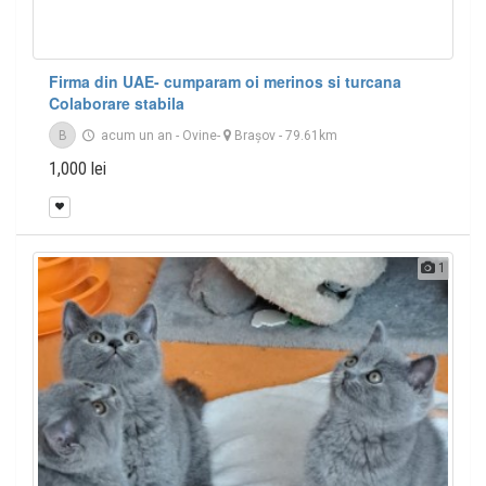
Firma din UAE- cumparam oi merinos si turcana
Colaborare stabila
B
acum un an
-
Ovine
-
Braşov
- 79.61km
1,000 lei
1