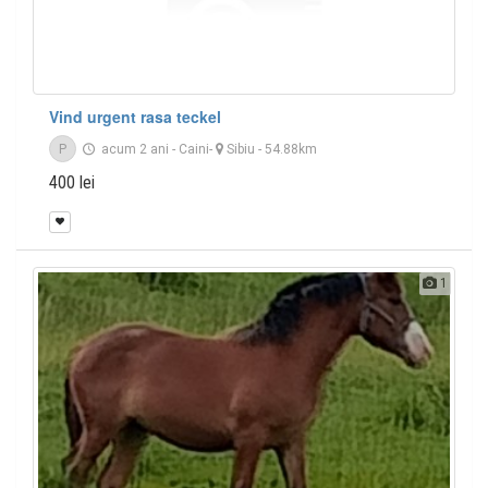
Vind urgent rasa teckel
P
acum 2 ani
-
Caini
-
Sibiu
- 54.88km
400 lei
1