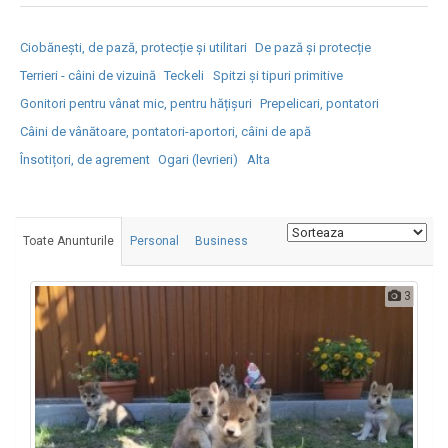
Ciobănești, de pază, protecție și utilitari
De pază și protecție
Terrieri - câini de vizuină
Teckeli
Spitzi și tipuri primitive
Gonitori pentru vânat mic, pentru hățișuri
Prepelicari, pontatori
Câini de vânătoare, pontatori-aportori, câini de apă
Însotițori, de agrement
Ogari (levrieri)
Alta
Toate Anunturile
Personal
Business
3