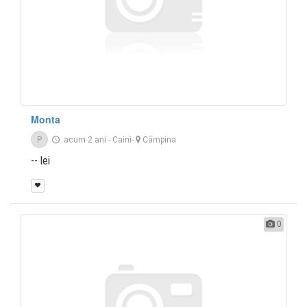
Monta
P
acum 2 ani
-
Caini
-
Câmpina
-- lei
0