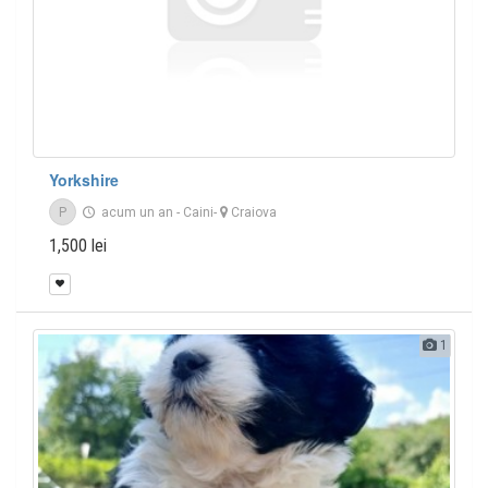
Yorkshire
P
acum un an
-
Caini
-
Craiova
1,500 lei
1