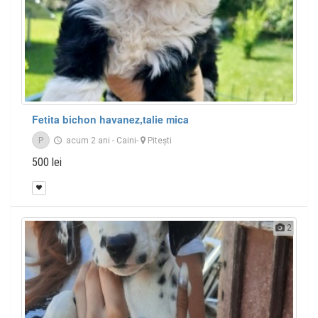
Fetita bichon havanez,talie mica
P
acum 2 ani
-
Caini
-
Piteşti
500 lei
2