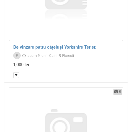
De vînzare patru cățeluși Yorkshire Terier.
P
acum 9 luni
-
Caini
-
Floreşti
1,000 lei
0