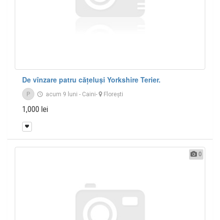
De vînzare patru cățeluși Yorkshire Terier.
P
acum 9 luni
-
Caini
-
Floreşti
1,000 lei
0