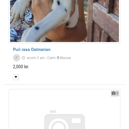
Puii rasa Dalmatian
P
acum 2 ani
-
Caini
-
Macea
2,000 lei
0