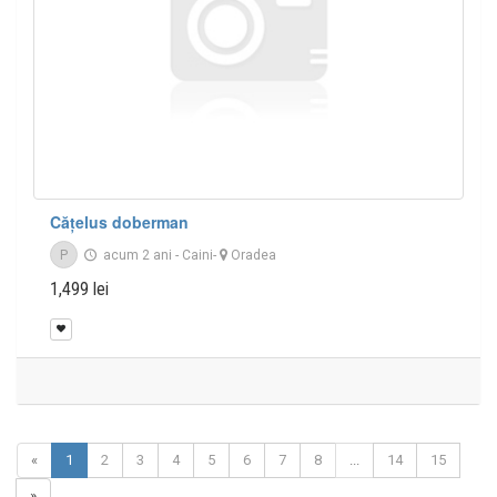
Cățelus doberman
P
acum 2 ani
-
Caini
-
Oradea
1,499 lei
«
1
2
3
4
5
6
7
8
...
14
15
»