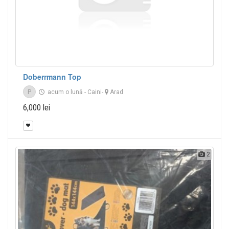
Doberrmann Top
P
acum o lună
-
Caini
-
Arad
6,000 lei
2