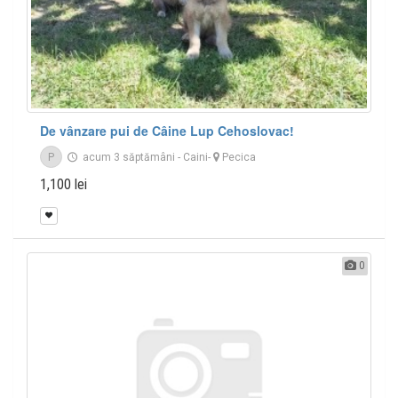
De vânzare pui de Câine Lup Cehoslovac!
P
acum 3 săptămâni
-
Caini
-
Pecica
1,100 lei
0