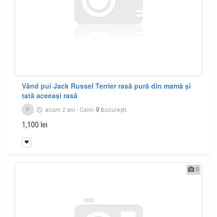
Vând pui Jack Russel Terrier rasă pură din mamă și
tată aceeași rasă
P
acum 2 ani
-
Caini
-
București
1,100 lei
0