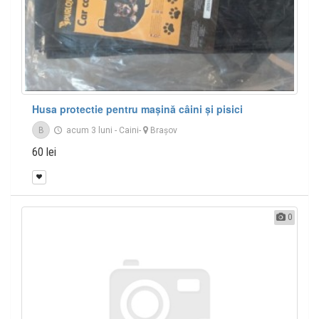
Husa protectie pentru mașină câini și pisici
B
acum 3 luni
-
Caini
-
Braşov
60 lei
0