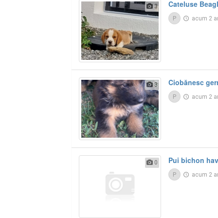
Cateluse Beag
3
P
acum 2 a
Ciobănesc ge
3
P
acum 2 a
Pui bichon ha
0
P
acum 2 a