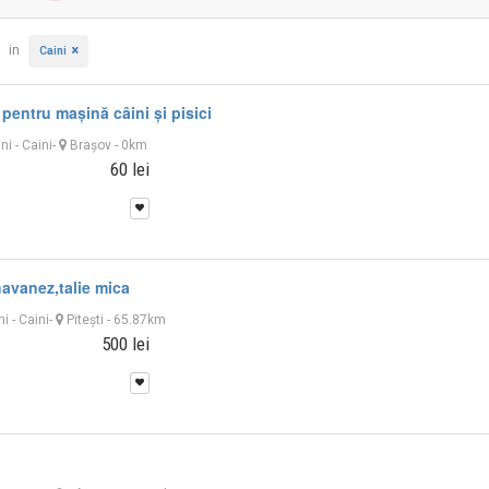
in
Caini
pentru mașină câini și pisici
uni
-
Caini
-
Braşov
- 0km
60 lei
havanez,talie mica
ni
-
Caini
-
Piteşti
- 65.87km
500 lei