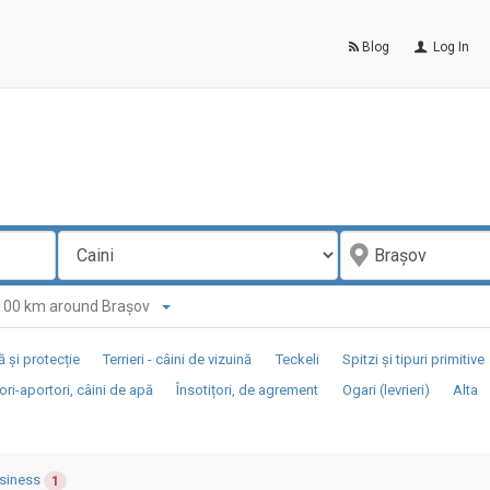
Blog
Log In
n 100 km around Braşov
 și protecție
Terrieri - câini de vizuină
Teckeli
Spitzi și tipuri primitive
ori-aportori, câini de apă
Însotițori, de agrement
Ogari (levrieri)
Alta
siness
1