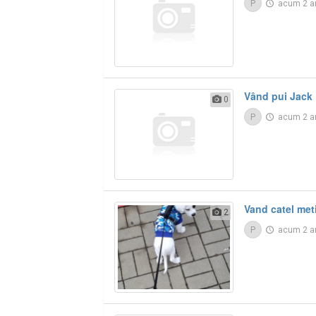
P
acum 2 a
Vând pui Jack 
0
P
acum 2 a
Vand catel meti
2
P
acum 2 a