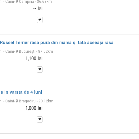
ni
-
Caini
-
Câmpina
- 36.63km
-- lei
Russel Terrier rasă pură din mamă și tată aceeași rasă
ni
-
Caini
-
București
- 87.52km
1,100 lei
s in varsta de 4 luni
ni
-
Caini
-
Bragadiru
- 90.12km
1,000 lei