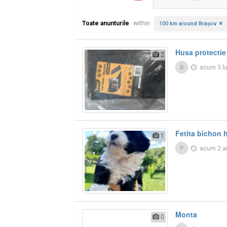
Toate anunturile
within
100 km around Braşov
Husa protectie 
2
B
acum 3 l
Fetita bichon 
1
P
acum 2 a
Monta
0