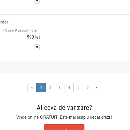
rrier
ni
-
Caini
-
Braşov
- 0km
990 lei
«
1
2
3
4
5
6
»
Ai ceva de vanzare?
Vinde online GRATUIT. Este mai simplu decat crezi !