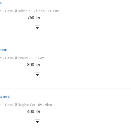
le
ni
-
Caini
-
Râmnicu Vâlcea
- 71.1km
750 lei
rman
ni
-
Caini
-
Piteşti
- 65.87km
800 lei
vanez
ni
-
Caini
-
Reghin-Sat
- 89.19km
400 lei