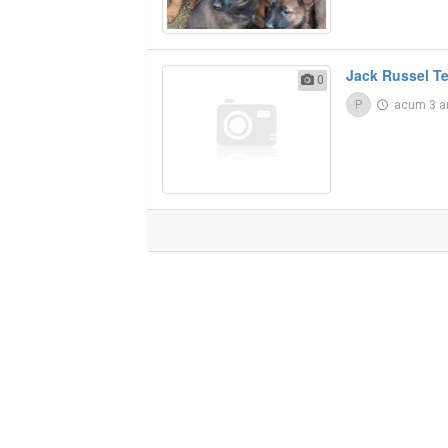
Jack Russel Te
0
P
acum 3 a