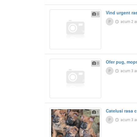
Vind urgent ra
0
P
acum 2 a
Ofer pug, mops
0
P
acum 3 a
Catelusi rasa 
1
P
acum 3 a