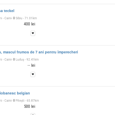
sa teckel
ni
-
Caini
-
Sibiu
- 71.01km
400 lei
, mascul frumos de 7 ani pentru împerecheri
ni
-
Caini
-
Luduş
- 92.41km
-- lei
ciobanesc belgian
ni
-
Caini
-
Piteşti
- 65.87km
500 lei