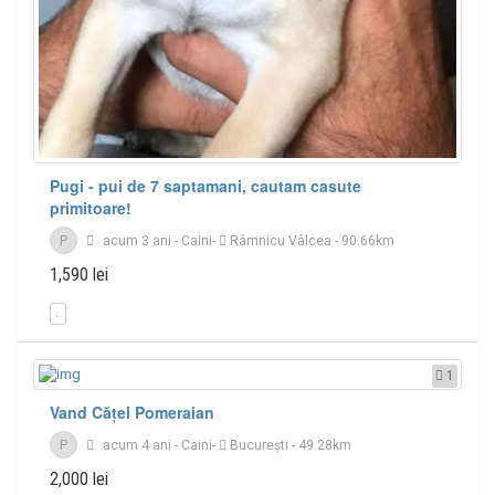
Pugi - pui de 7 saptamani, cautam casute
primitoare!
P
acum 3 ani
-
Caini
-
Râmnicu Vâlcea
- 90.66km
1,590 lei
1
Vand Cățel Pomeraian
P
acum 4 ani
-
Caini
-
București
- 49.28km
2,000 lei