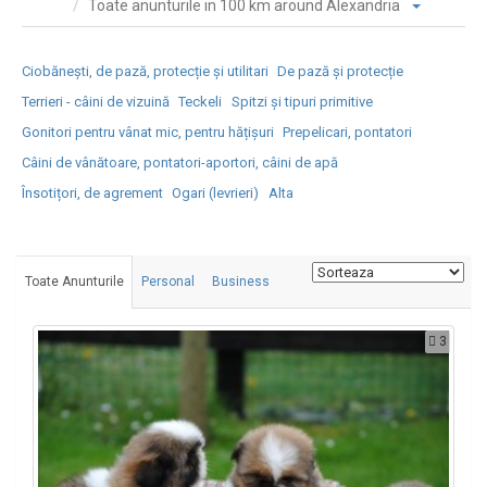
Toate anunturile in 100 km around Alexandria
Ciobănești, de pază, protecție și utilitari
De pază și protecție
Terrieri - câini de vizuină
Teckeli
Spitzi și tipuri primitive
Gonitori pentru vânat mic, pentru hățișuri
Prepelicari, pontatori
Câini de vânătoare, pontatori-aportori, câini de apă
Însotițori, de agrement
Ogari (levrieri)
Alta
Toate Anunturile
Personal
Business
3