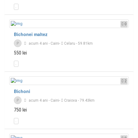
0
Bichonei maltez
P
acum 4 ani
-
Caini
-
Celaru
- 59.81km
550 lei
2
Bichoni
P
acum 4 ani
-
Caini
-
Craiova
- 79.43km
750 lei