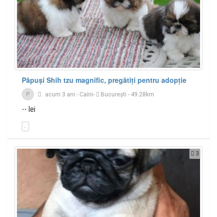
Păpuși Shih tzu magnific, pregătiți pentru adopție
P
acum 3 ani
-
Caini
-
București
- 49.28km
-- lei
3