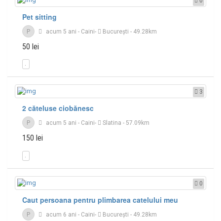
0
Pet sitting
P
acum 5 ani
-
Caini
-
București
- 49.28km
50 lei
3
2 căteluse ciobănesc
P
acum 5 ani
-
Caini
-
Slatina
- 57.09km
150 lei
0
Caut persoana pentru plimbarea catelului meu
P
acum 6 ani
-
Caini
-
București
- 49.28km