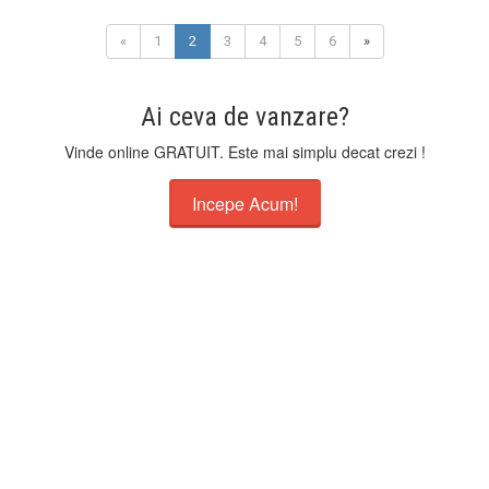
«
1
2
3
4
5
6
»
Ai ceva de vanzare?
Vinde online GRATUIT. Este mai simplu decat crezi !
Incepe Acum!