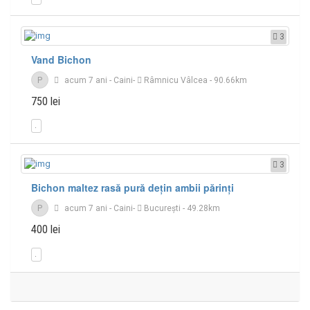
3
Vand Bichon
P
acum 7 ani
-
Caini
-
Râmnicu Vâlcea
- 90.66km
750 lei
3
Bichon maltez rasă pură dețin ambii părinți
P
acum 7 ani
-
Caini
-
București
- 49.28km
400 lei