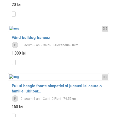
20 lei
2
Vând bulldog francez
P
acum 6 ani
-
Caini
-
Alexandria
- 0km
1,000 lei
0
Puiuti beagle foarte simpatici si jucausi isi cauta o
familie iubitoar...
P
acum 6 ani
-
Caini
-
Fieni
- 79.57km
150 lei