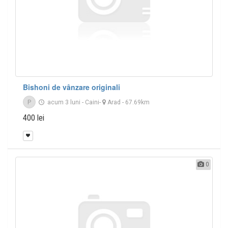
Bishoni de vânzare originali
P
acum 3 luni
-
Caini
-
Arad
- 67.69km
400 lei
0