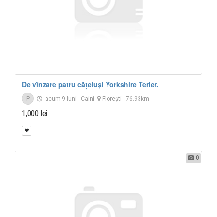
De vînzare patru cățeluși Yorkshire Terier.
P
acum 9 luni
-
Caini
-
Floreşti
- 76.93km
1,000 lei
0