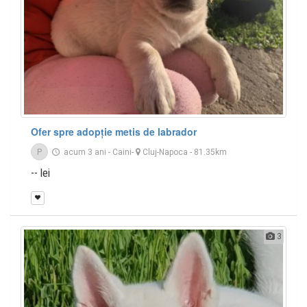
Ofer spre adopție metis de labrador
P
acum 3 ani
-
Caini
-
Cluj-Napoca
- 81.35km
-- lei
3