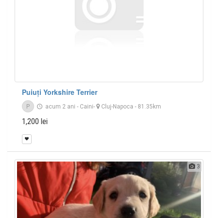
Puiuți Yorkshire Terrier
P
acum 2 ani
-
Caini
-
Cluj-Napoca
- 81.35km
1,200 lei
3