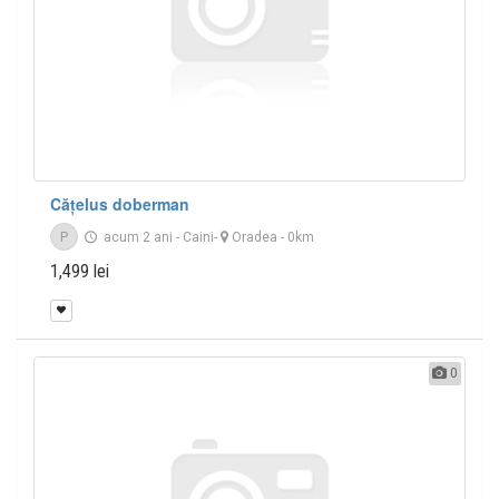
Cățelus doberman
P
acum 2 ani
-
Caini
-
Oradea
- 0km
1,499 lei
0