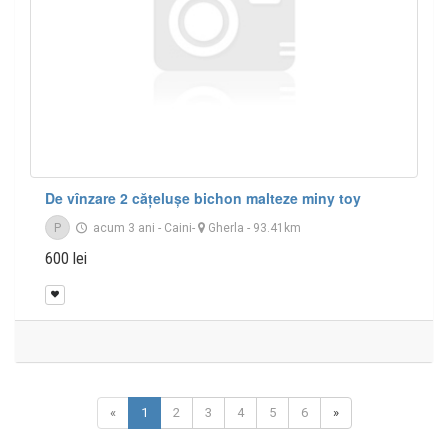
De vînzare 2 cățelușe bichon malteze miny toy
P
acum 3 ani
-
Caini
-
Gherla
- 93.41km
600 lei
«
1
2
3
4
5
6
»