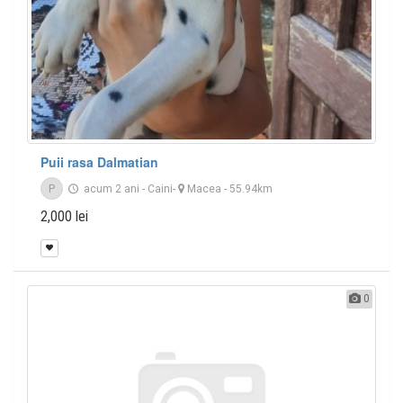
Puii rasa Dalmatian
P
acum 2 ani
-
Caini
-
Macea
- 55.94km
2,000 lei
0