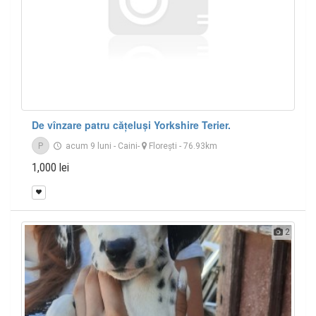
De vînzare patru cățeluși Yorkshire Terier.
P
acum 9 luni
-
Caini
-
Floreşti
- 76.93km
1,000 lei
2