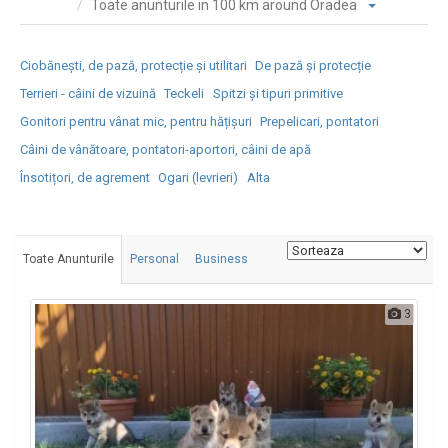
Toate anunturile in 100 km around Oradea
Ciobănești, de pază, protecție și utilitari
De pază și protecție
Terrieri - câini de vizuină
Teckeli
Spitzi și tipuri primitive
Gonitori pentru vânat mic, pentru hățișuri
Prepelicari, pontatori
Câini de vânătoare, pontatori-aportori, câini de apă
Însotițori, de agrement
Ogari (levrieri)
Alta
Toate Anunturile
Personal
Business
3