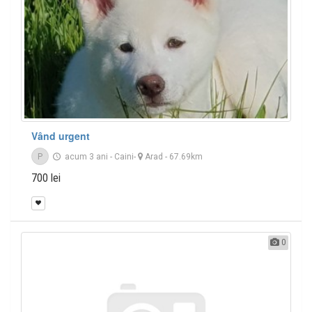
Vând urgent
P
acum 3 ani
-
Caini
-
Arad
- 67.69km
700 lei
0