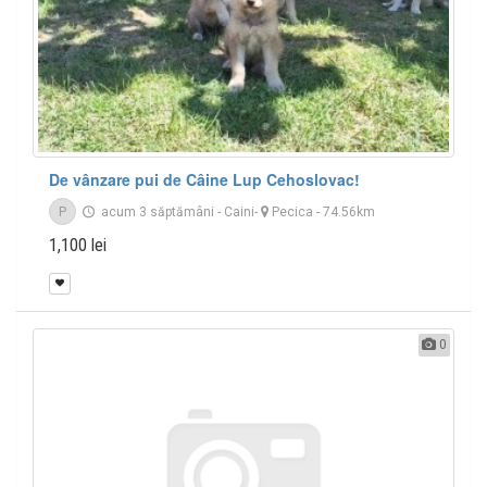
De vânzare pui de Câine Lup Cehoslovac!
P
acum 3 săptămâni
-
Caini
-
Pecica
- 74.56km
1,100 lei
0