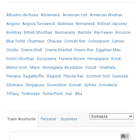
Albastru de Rusia
Abisiniană
American curl
American Wirehair
Angora
Angora Turcească
Balineza
Birmaneză
Bobtail Japonez
Bombay
British Shorthair
Burmaneza
Burmila
Bej-Fawen
Bicolore
Blue Tortie
Chartreux
Chausie
Cornish Rex
Colourpoint
Cameo
Cincila
Creme-Shell
Creme-Shaded
Devon Rex
Egyptian Mau
Exotic Shorthair
Europeana
Havana Brown
Himalayana
Korat
Maine coon
Manx
Norvegiana de pădure
Ocicat
Orientala
Persana
RagaMuffin
Ragdoll
Pisicile Rex
Scottish fold
Siameză
Siberiana
Singapura
Snowshoe
Somali
Sphinx
Somaleza
Tiffany
Tonkinese
Tortie-Point
Van
Alta
Toate Anunturile
Personal
Business
0