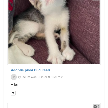
Adoptie pisoi Bucuresti
P
acum 4 ani
-
Pisici
-
București
-- lei
0