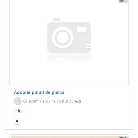
0
Adoptie puiuti de pisica
P
acum 7 ani
-
Pisici
-
București
-- lei