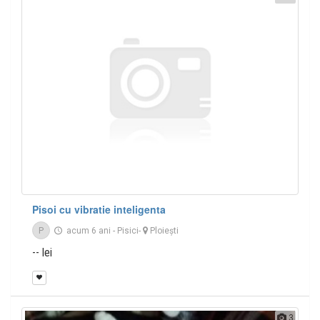
Pisoi cu vibratie inteligenta
P
acum 6 ani
-
Pisici
-
Ploieşti
-- lei
3