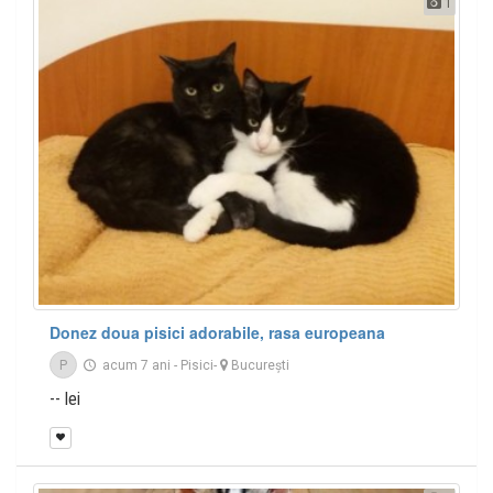
1
Donez doua pisici adorabile, rasa europeana
P
acum 7 ani
-
Pisici
-
București
-- lei