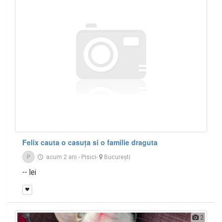
Felix cauta o casuța si o familie draguta
P
acum 2 ani
-
Pisici
-
București
-- lei
2