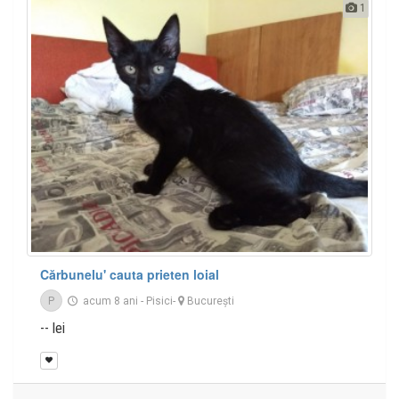
1
Cărbunelu' cauta prieten loial
P
acum 8 ani
-
Pisici
-
București
-- lei