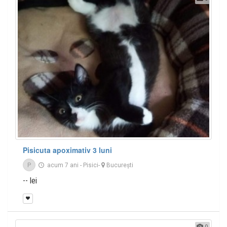
Pisicuta apoximativ 3 luni
P
acum 7 ani
-
Pisici
-
București
-- lei