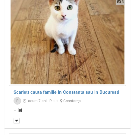
3
Scarlett cauta familie in Constanta sau in Bucuresti
P
acum 7 ani
-
Pisici
-
Constanţa
-- lei