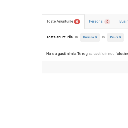
Toate Anunturile
Personal
Busi
0
0
Toate anunturile
in
in
Burmila
Pisici
Nu s-a gasit nimic. Te rog sa cauti din nou folosind 