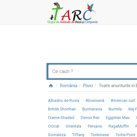
România
Pisici
Toate anunturile in
Albastru de Rusia
Abisiniană
American curl
British Shorthair
Burmaneza
Burmila
Bej-
Creme-Shaded
Devon Rex
Egyptian Mau
Ocicat
Orientala
Persana
RagaMuffin
Somaleza
Tiffany
Tonkinese
Tortie-Point