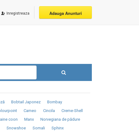
Adauga Anunturi
Inregistreaza
eză
Bobtail Japonez
Bombay
lourpoint
Cameo
Cincila
Creme-Shell
aine coon
Manx
Norvegiana de pădure
a
Snowshoe
Somali
Sphinx