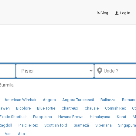
Blog
Log In
 Burmila
American Wirehair
Angora
Angora Turcească
Balineza
Birman
Fawen
Bicolore
Blue Tortie
Chartreux
Chausie
Cornish Rex
Co
Exotic Shorthair
Europeana
Havana Brown
Himalayana
Korat
M
Ragdoll
Pisicile Rex
Scottish fold
Siameză
Siberiana
Singapur
Van
Alta