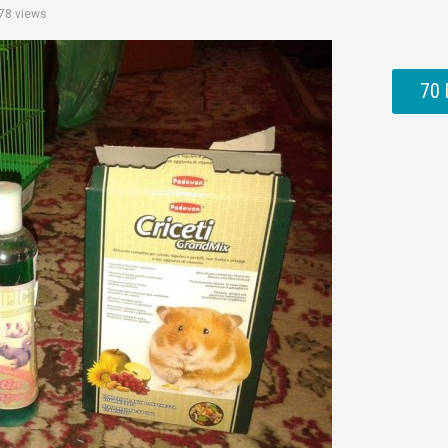
78 views
70 