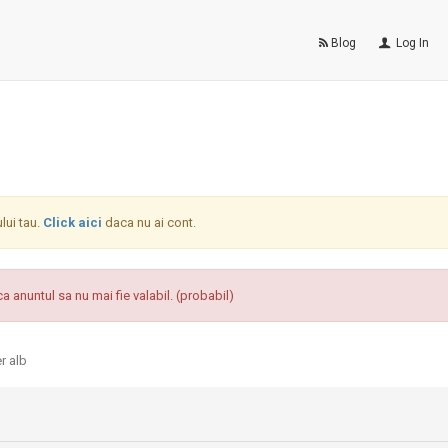
Blog
Log In
ului tau.
Click aici
daca nu ai cont.
a anuntul sa nu mai fie valabil. (probabil)
r alb