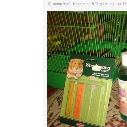
acum 9 ani
-
Rozatoare
-
Târgu-Mureş
-
15