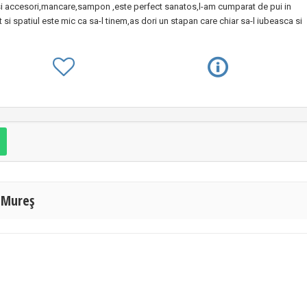
i accesori,mancare,sampon ,este perfect sanatos,l-am cumparat de pui in
si spatiul este mic ca sa-l tinem,as dori un stapan care chiar sa-l iubeasca si
-Mureş