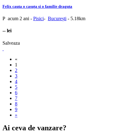
Felix cauta o casuța si o familie draguta
P
acum 2 ani
-
Pisici
-
București
- 5.18km
-- lei
Salveaza
«
1
2
3
4
5
6
7
8
9
»
Ai ceva de vanzare?