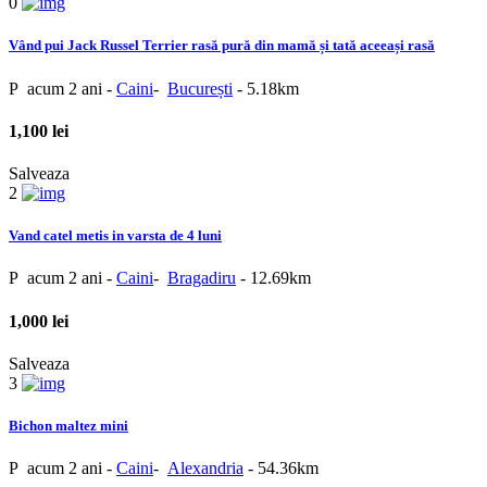
0
Vând pui Jack Russel Terrier rasă pură din mamă și tată aceeași rasă
P
acum 2 ani
-
Caini
-
București
- 5.18km
1,100 lei
Salveaza
2
Vand catel metis in varsta de 4 luni
P
acum 2 ani
-
Caini
-
Bragadiru
- 12.69km
1,000 lei
Salveaza
3
Bichon maltez mini
P
acum 2 ani
-
Caini
-
Alexandria
- 54.36km