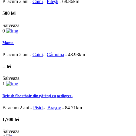
P
acum 2 ani
-
Caini
-
Piteşti
- 68.86km
500 lei
Salveaza
0
Monta
P
acum 2 ani
-
Caini
-
Câmpina
- 48.93km
-- lei
Salveaza
1
British Shorthair din părinți cu pedigree.
B
acum 2 ani
-
Pisici
-
Braşov
- 84.71km
1,700 lei
Salveaza