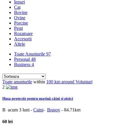
Iepuri
Cai
Bovine
Ovine
Porcine
Pesti
Rozatoare
Accesorii
Altele
Toate Anunturile
97
Personal
48
Business
4
Toate anunturile
within
100 km around Voluntari
2
Husa protectie pentru mașină câini și pisici
B
acum 3 luni
-
Caini
-
Braşov
- 84.71km
60 lei