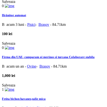
Salveaza
0
Hrănitor automat
B
acum 3 luni
-
Pisici
-
Braşov
- 84.71km
100 lei
Salveaza
0
Firma din UAE- cumparam oi merinos si turcana Colaborare stabila
B
acum un an
-
Ovine
-
Braşov
- 84.71km
1,000 lei
Salveaza
1
Fetita bichon havanez,talie mica