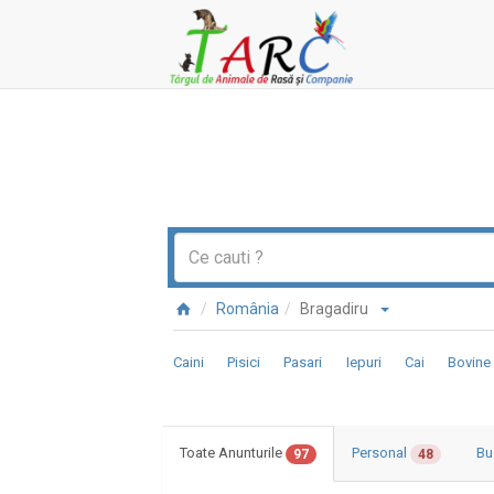
România
Bragadiru
Caini
Pisici
Pasari
Iepuri
Cai
Bovine
Toate Anunturile
Personal
Bu
97
48