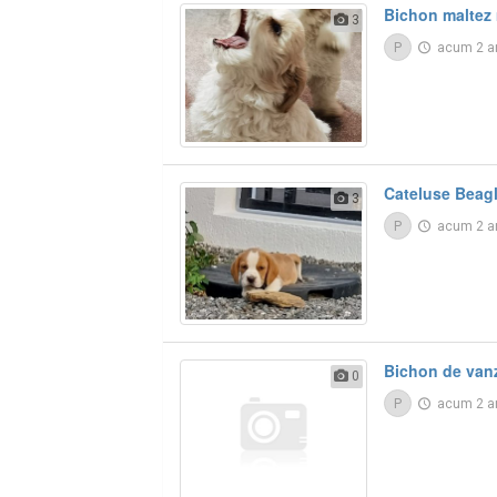
Bichon maltez 
3
P
acum 2 a
Cateluse Beag
3
P
acum 2 a
Bichon de van
0
P
acum 2 a