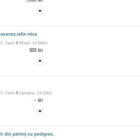
havanez,talie mica
ni
-
Caini
-
Piteşti
- 63.88km
500 lei
ni
-
Caini
-
Câmpina
- 53.52km
-- lei
ir din părinți cu pedigree.