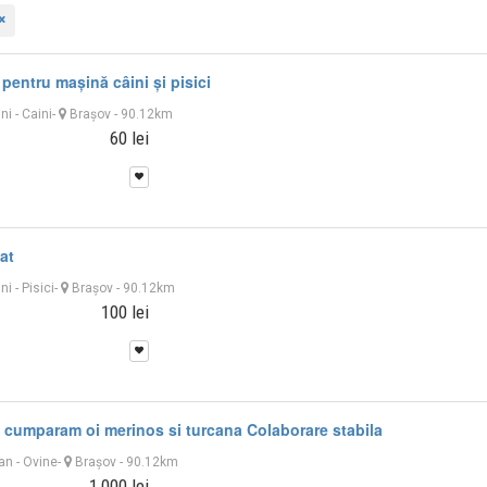
pentru mașină câini și pisici
uni
-
Caini
-
Braşov
- 90.12km
60 lei
at
uni
-
Pisici
-
Braşov
- 90.12km
100 lei
 cumparam oi merinos si turcana Colaborare stabila
 an
-
Ovine
-
Braşov
- 90.12km
1,000 lei