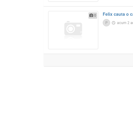
Felix cauta o c
0
P
acum 2 a