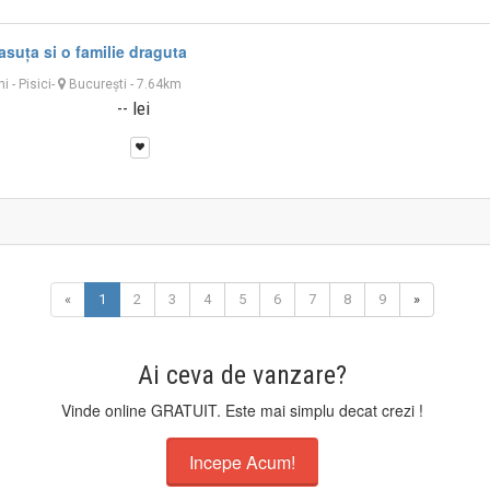
asuța si o familie draguta
ni
-
Pisici
-
București
- 7.64km
-- lei
«
1
2
3
4
5
6
7
8
9
»
Ai ceva de vanzare?
Vinde online GRATUIT. Este mai simplu decat crezi !
Incepe Acum!