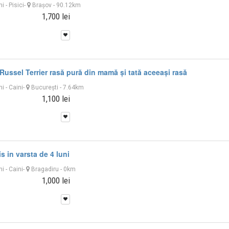
ni
-
Pisici
-
Braşov
- 90.12km
1,700 lei
Russel Terrier rasă pură din mamă și tată aceeași rasă
ni
-
Caini
-
București
- 7.64km
1,100 lei
s in varsta de 4 luni
ni
-
Caini
-
Bragadiru
- 0km
1,000 lei