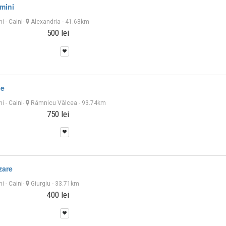
mini
ni
-
Caini
-
Alexandria
- 41.68km
500 lei
le
ni
-
Caini
-
Râmnicu Vâlcea
- 93.74km
750 lei
zare
ni
-
Caini
-
Giurgiu
- 33.71km
400 lei