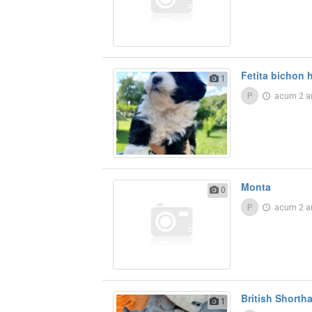
Fetita bichon 
1
P
acum 2 a
Monta
0
P
acum 2 a
British Shortha
1