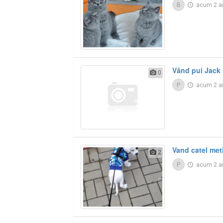
B
acum 2 a
Vând pui Jack 
0
P
acum 2 a
Vand catel meti
2
P
acum 2 a