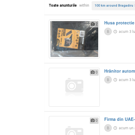
Toate anunturile
within
100 km around Bragadiru
Husa protectie 
2
B
acum 3 l
Hrănitor autom
0
B
acum 3 l
Firma din UAE-
0
B
acum un