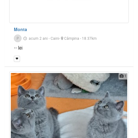
Monta
P
acum 2 ani
-
Caini
-
Câmpina
- 18.37km
-- lei
1