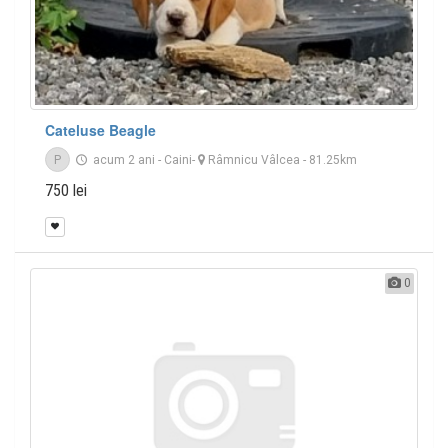
Cateluse Beagle
P
acum 2 ani
-
Caini
-
Râmnicu Vâlcea
- 81.25km
750 lei
0