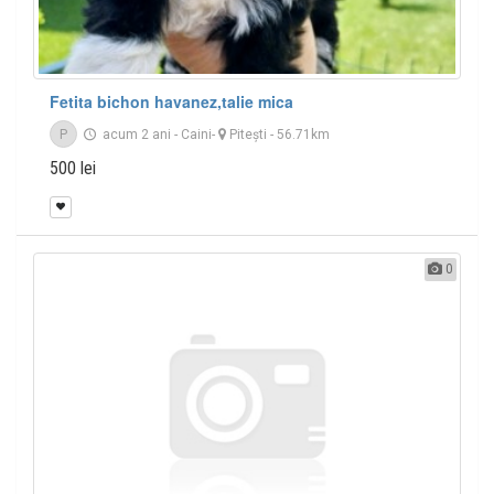
Fetita bichon havanez,talie mica
P
acum 2 ani
-
Caini
-
Piteşti
- 56.71km
500 lei
0