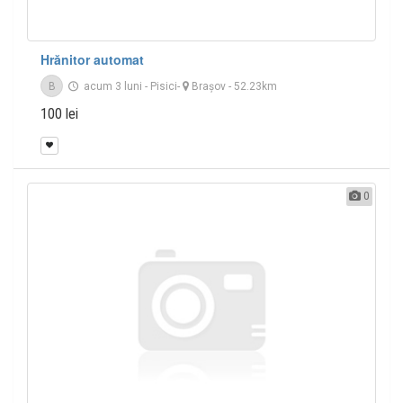
Hrănitor automat
B
acum 3 luni
-
Pisici
-
Braşov
- 52.23km
100 lei
0