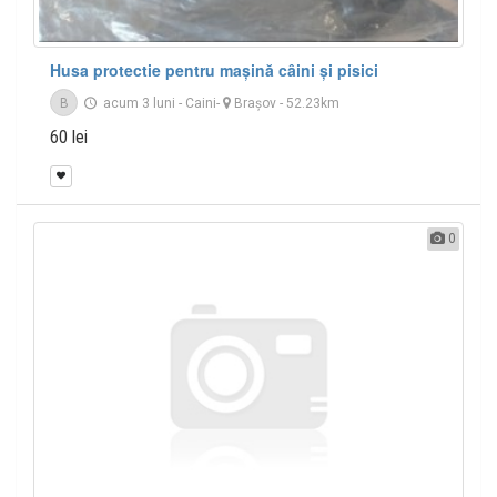
Husa protectie pentru mașină câini și pisici
B
acum 3 luni
-
Caini
-
Braşov
- 52.23km
60 lei
0