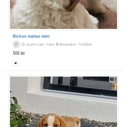
Bichon maltez mini
P
acum 2 ani
-
Caini
-
Alexandria
- 74.82km
500 lei
3