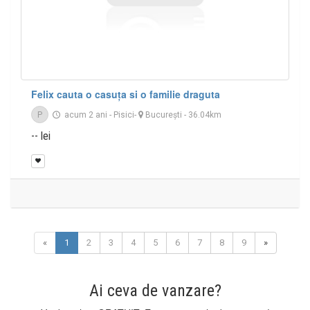
Felix cauta o casuța si o familie draguta
P
acum 2 ani
-
Pisici
-
București
- 36.04km
-- lei
«
1
2
3
4
5
6
7
8
9
»
Ai ceva de vanzare?