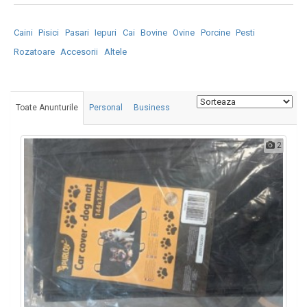
Caini
Pisici
Pasari
Iepuri
Cai
Bovine
Ovine
Porcine
Pesti
Rozatoare
Accesorii
Altele
Toate Anunturile
Personal
Business
2