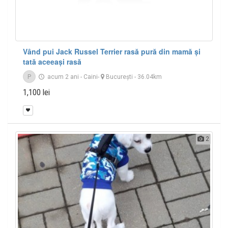
Vând pui Jack Russel Terrier rasă pură din mamă și
tată aceeași rasă
P
acum 2 ani
-
Caini
-
București
- 36.04km
1,100 lei
2