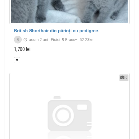
British Shorthair din părinți cu pedigree.
B
acum 2 ani
-
Pisici
-
Braşov
- 52.23km
1,700 lei
0