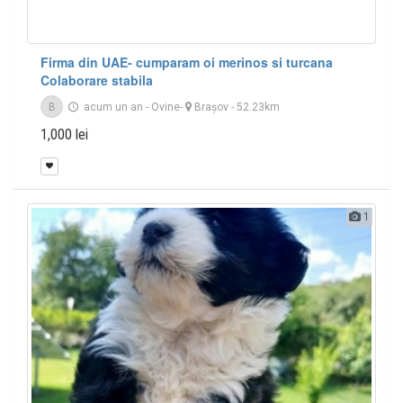
Firma din UAE- cumparam oi merinos si turcana
Colaborare stabila
B
acum un an
-
Ovine
-
Braşov
- 52.23km
1,000 lei
1