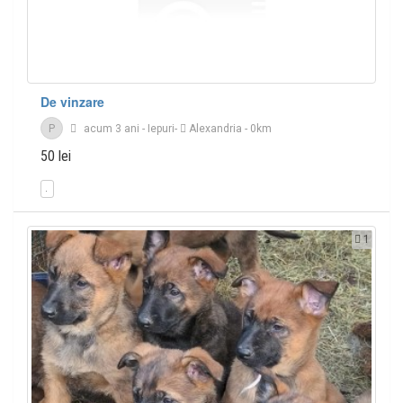
De vinzare
P
acum 3 ani
-
Iepuri
-
Alexandria
- 0km
50 lei
1