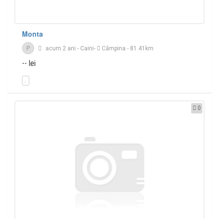
Monta
P
acum 2 ani
-
Caini
-
Câmpina
- 81.41km
-- lei
0