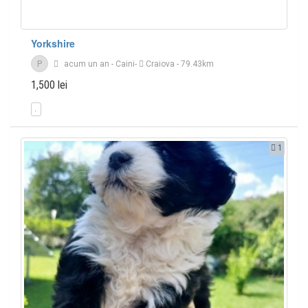
Yorkshire
P
acum un an
-
Caini
-
Craiova
- 79.43km
1,500 lei
1