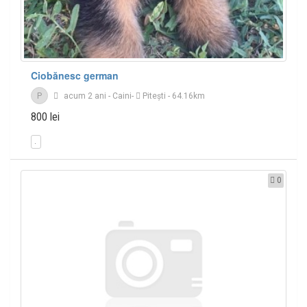
Ciobănesc german
P
acum 2 ani
-
Caini
-
Piteşti
- 64.16km
800 lei
0