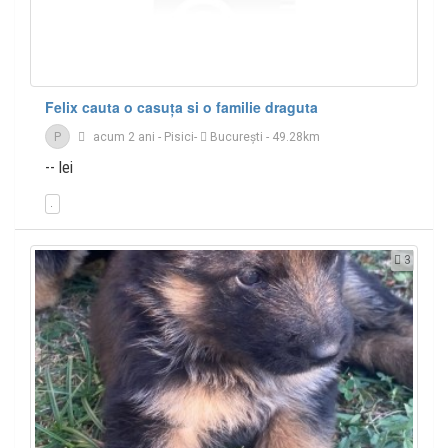
Felix cauta o casuța si o familie draguta
P
acum 2 ani
-
Pisici
-
București
- 49.28km
-- lei
3