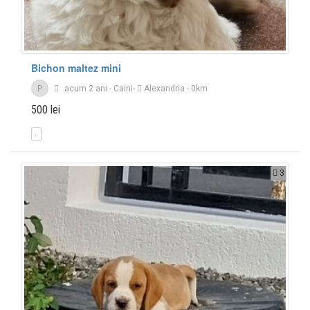
Bichon maltez mini
P
acum 2 ani
-
Caini
-
Alexandria
- 0km
500 lei
3