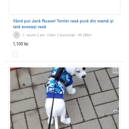
Vând pui Jack Russel Terrier rasă pură din mamă și
tată aceeași rasă
P
acum 2 ani
-
Caini
-
București
- 49.28km
1,100 lei
2