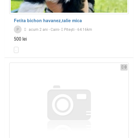
Fetita bichon havanez,talie mica
P
acum 2 ani
-
Caini
-
Piteşti
- 64.16km
500 lei
0