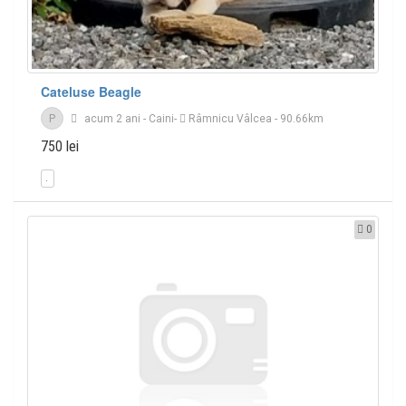
Cateluse Beagle
P
acum 2 ani
-
Caini
-
Râmnicu Vâlcea
- 90.66km
750 lei
0