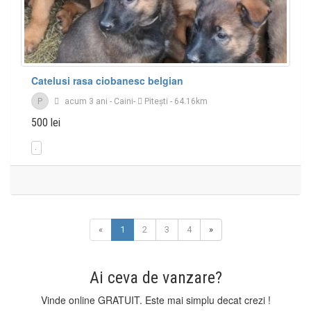
Catelusi rasa ciobanesc belgian
P
acum 3 ani
-
Caini
-
Piteşti
- 64.16km
500 lei
«
1
2
3
4
»
Ai ceva de vanzare?
Vinde online GRATUIT. Este mai simplu decat crezi !