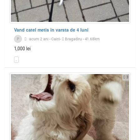
Vand catel metis in varsta de 4 luni
P
acum 2 ani
-
Caini
-
Bragadiru
- 41.68km
1,000 lei
3