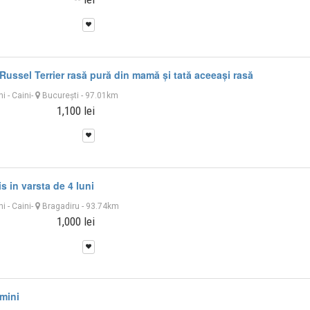
Russel Terrier rasă pură din mamă și tată aceeași rasă
ni
-
Caini
-
București
- 97.01km
1,100 lei
s in varsta de 4 luni
ni
-
Caini
-
Bragadiru
- 93.74km
1,000 lei
mini