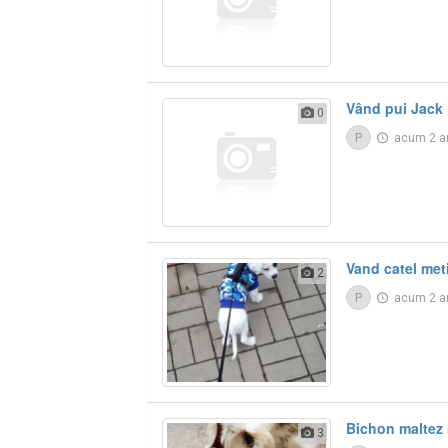
Vând pui Jack 
0
P
acum 2 a
Vand catel meti
2
P
acum 2 a
Bichon maltez 
3