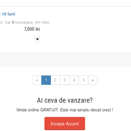
 10 luni
ni
-
Cai
-
Hunedoara
- 84.12km
7,000 lei
«
1
2
3
4
5
»
Ai ceva de vanzare?
Vinde online GRATUIT. Este mai simplu decat crezi !
Incepe Acum!