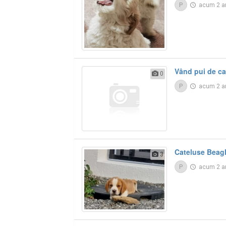
P
acum 2 a
Vând pui de cai
0
P
acum 2 a
Cateluse Beag
3
P
acum 2 a