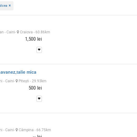
âlcea
 an
-
Caini
-
Craiova
- 60.86km
1,500 lei
havanez,talie mica
ni
-
Caini
-
Piteşti
- 29.93km
500 lei
ni
-
Caini
-
Câmpina
- 66.75km
-- lei