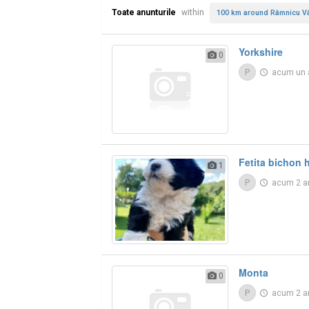
Toate anunturile
within
100 km around Râmnicu V
Yorkshire
0
P
acum un
Fetita bichon 
1
P
acum 2 a
Monta
0
P
acum 2 a