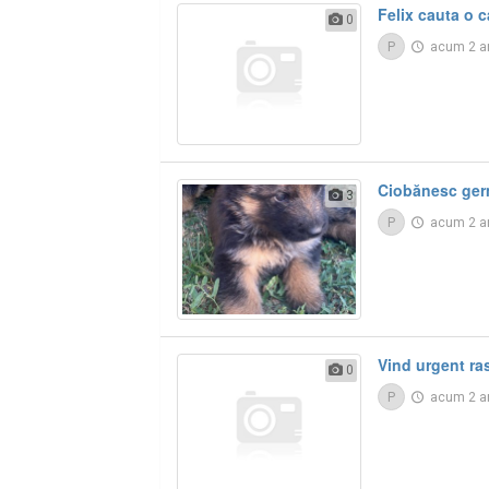
Felix cauta o c
0
P
acum 2 a
Ciobănesc ge
3
P
acum 2 a
Vind urgent ra
0
P
acum 2 a