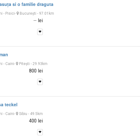
asuța si o familie draguta
ni
-
Pisici
-
București
- 97.01km
-- lei
rman
ni
-
Caini
-
Piteşti
- 29.93km
800 lei
sa teckel
ni
-
Caini
-
Sibiu
- 49.5km
400 lei