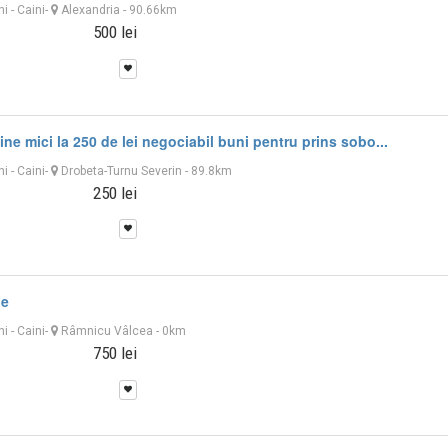
ni
-
Caini
-
Alexandria
- 90.66km
500 lei
ne mici la 250 de lei negociabil buni pentru prins sobo...
ni
-
Caini
-
Drobeta-Turnu Severin
- 89.8km
250 lei
le
ni
-
Caini
-
Râmnicu Vâlcea
- 0km
750 lei