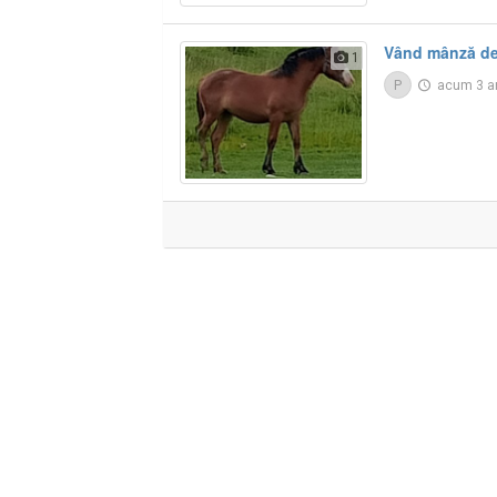
Vând mânză de
1
P
acum 3 a