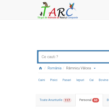
România
Râmnicu Vâlcea
Caini
Pisici
Pasari
Iepuri
Cai
Bovine
Toate Anunturile
Personal
B
117
60