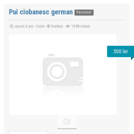
Pui ciobanesc german
Personal
acum 6 ani
-
Caini
-
Oradea
-
1098 views
500 lei