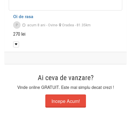
Oi de rasa
P
acum 8 ani
-
Ovine
-
Oradea
- 81.35km
270 lei
Ai ceva de vanzare?
Vinde online GRATUIT. Este mai simplu decat crezi !
Incepe Acum!