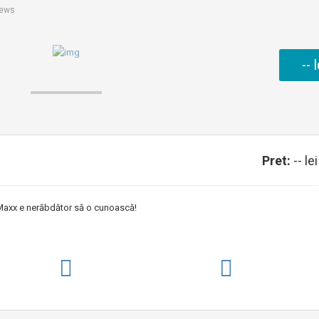
iews
-- l
Pret:
-- lei
Maxx e nerăbdător să o cunoască!