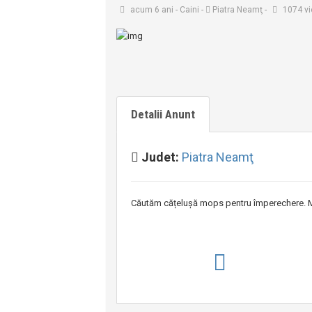
acum 6 ani
-
Caini
-
Piatra Neamţ
-
1074 v
Detalii Anunt
Judet:
Piatra Neamţ
Căutăm cățelușă mops pentru împerechere. 