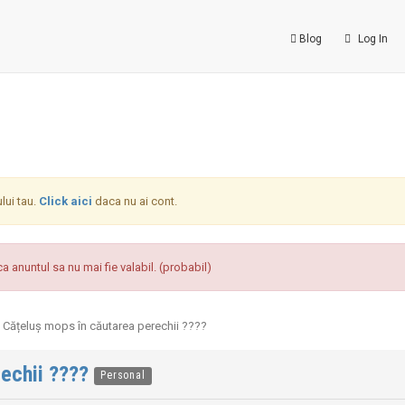
Blog
Log In
ului tau.
Click aici
daca nu ai cont.
a anuntul sa nu mai fie valabil. (probabil)
Cățeluș mops în căutarea perechii ????
rechii ????
Personal