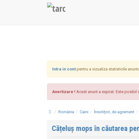
Intra in cont
pentru a vizualiza statisticile anunt
Avertizare !
Acest anunt a expirat. Este posibil c
România
Caini
Însotițori, de agrement
Cățeluș mops în căutarea pe