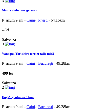
3
Monta ciobanesc german
P
acum 9 ani
-
Caini
-
Piteşti
- 64.16km
-- lei
Salveaza
3
Vând pui Yorkshire terrier talie mică
P
acum 9 ani
-
Caini
-
București
- 49.28km
499 lei
Salveaza
2
Dog Argentinian 8 luni
P
acum 9 ani
-
Caini
-
București
- 49.28km