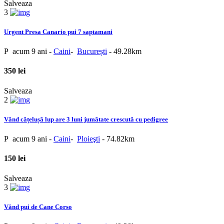
Salveaza
3
Urgent Presa Canario pui 7 saptamani
P
acum 9 ani
-
Caini
-
București
- 49.28km
350 lei
Salveaza
2
Vând cățelușă lup are 3 luni jumătate crescută cu pedigree
P
acum 9 ani
-
Caini
-
Ploieşti
- 74.82km
150 lei
Salveaza
3
Vând pui de Cane Corso