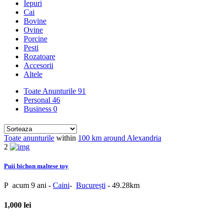
Iepuri
Cai
Bovine
Ovine
Porcine
Pesti
Rozatoare
Accesorii
Altele
Toate Anunturile
91
Personal
46
Business
0
Toate anunturile
within
100 km around Alexandria
2
Puii bichon maltese toy
P
acum 9 ani
-
Caini
-
București
- 49.28km
1,000 lei