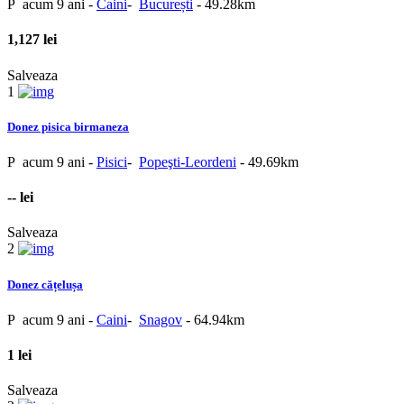
P
acum 9 ani
-
Caini
-
București
- 49.28km
1,127 lei
Salveaza
1
Donez pisica birmaneza
P
acum 9 ani
-
Pisici
-
Popeşti-Leordeni
- 49.69km
-- lei
Salveaza
2
Donez cățelușa
P
acum 9 ani
-
Caini
-
Snagov
- 64.94km
1 lei
Salveaza