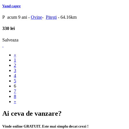
Vand capre
P
acum 9 ani
-
Ovine
-
Piteşti
- 64.16km
330 lei
Salveaza
«
1
2
3
4
5
6
7
8
»
Ai ceva de vanzare?
Vinde online GRATUIT. Este mai simplu decat crezi !