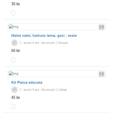
30 lei
3
Haine catei, hainute iarna, geci , veste
P
acum 9 ani
-
Accesorii
-
Braşov
60 lei
3
Kit Pisica educata
P
acum 9 ani
-
Accesorii
-
Galaţi
45 lei