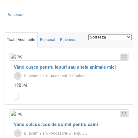
-Accesorii
Toate Anunturile
Personal
Business
2
Vând cușca pentru iepuri sau altele animale mici
P
acum 9 ani
-
Accesorii
-
Oradea
120 lei
3
Vând culcus /cos de dormit pentru caini
P
acum 9 ani
-
Accesorii
-
Târgu Jiu