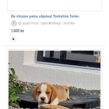
De vînzare patru cățeluși Yorkshire Terier.
P
acum 9 luni
-
Caini
-
Floreşti
- 34.01km
1,000 lei
3