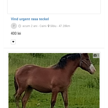
Vind urgent rasa teckel
P
acum 2 ani
-
Caini
-
Sibiu
- 47.28km
400 lei
1