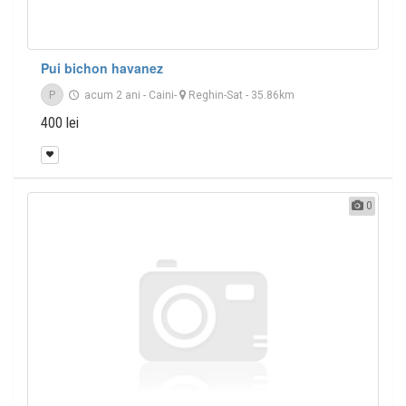
Pui bichon havanez
P
acum 2 ani
-
Caini
-
Reghin-Sat
- 35.86km
400 lei
0