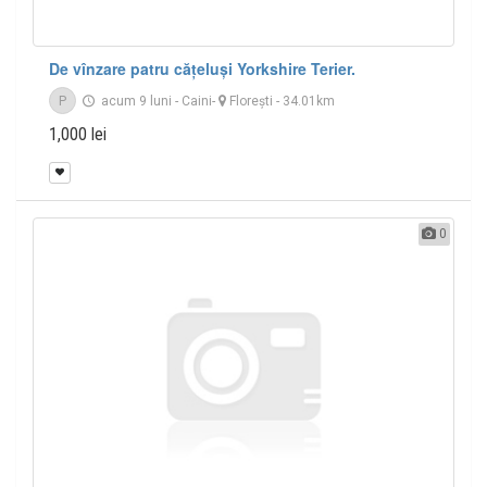
De vînzare patru cățeluși Yorkshire Terier.
P
acum 9 luni
-
Caini
-
Floreşti
- 34.01km
1,000 lei
0