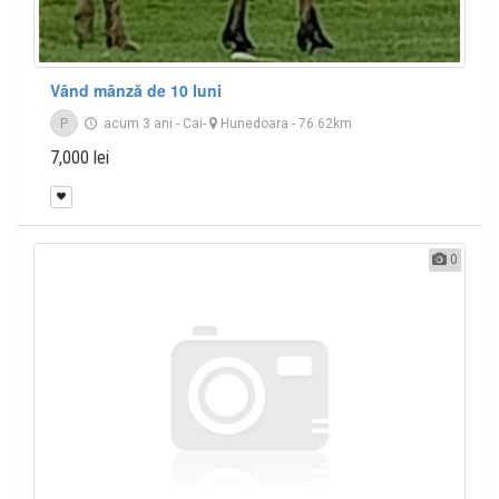
Vând mânză de 10 luni
P
acum 3 ani
-
Cai
-
Hunedoara
- 76.62km
7,000 lei
0