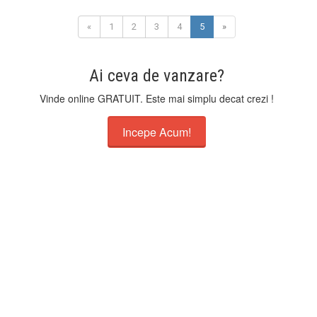
«
1
2
3
4
5
»
Ai ceva de vanzare?
Vinde online GRATUIT. Este mai simplu decat crezi !
Incepe Acum!