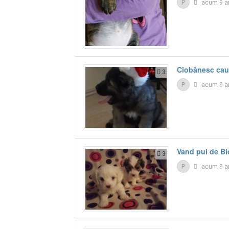
P
acum 9 a
Ciobănesc cau
3
P
acum 9 a
Vand pui de Bi
3
P
acum 9 a