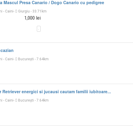
a Mascul Presa Canario / Dogo Canario cu pedigree
ni
-
Caini
-
Giurgiu
- 33.71km
1,000 lei
ucazian
ni
-
Caini
-
București
- 7.64km
 Retriever energici si jucausi cautam familii iubitoare...
ni
-
Caini
-
București
- 7.64km