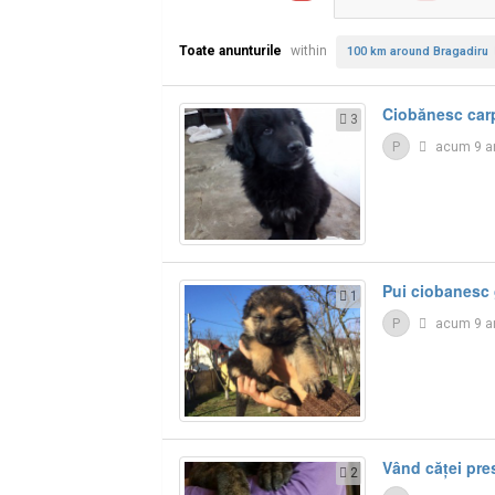
Toate anunturile
within
100 km around Bragadiru
Ciobănesc car
3
P
acum 9 a
Pui ciobanesc
1
P
acum 9 a
Vând căței pre
2