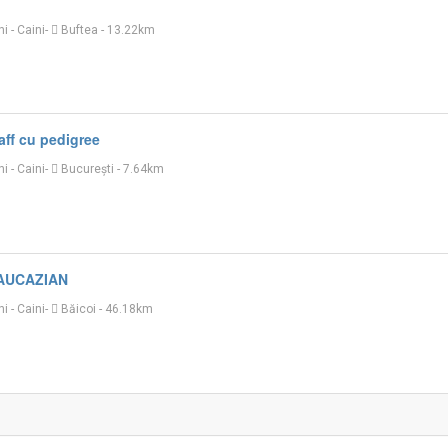
ni
-
Caini
-
Buftea
- 13.22km
ff cu pedigree
ni
-
Caini
-
București
- 7.64km
AUCAZIAN
ni
-
Caini
-
Băicoi
- 46.18km