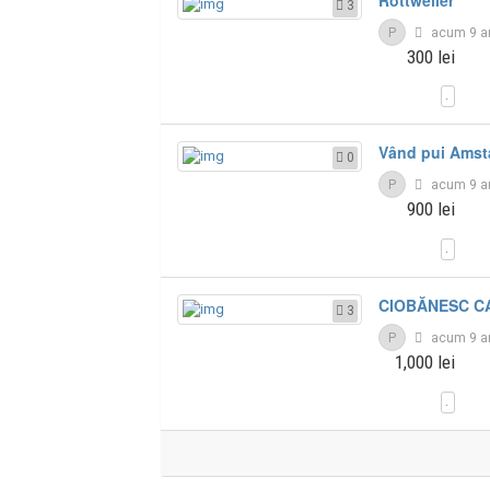
3
P
acum 9 a
300 lei
Vând pui Amsta
0
P
acum 9 a
900 lei
CIOBĂNESC C
3
P
acum 9 a
1,000 lei