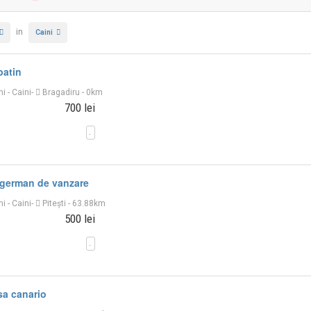
in
Caini
patin
ni
-
Caini
-
Bragadiru
- 0km
700 lei
 german de vanzare
ni
-
Caini
-
Piteşti
- 63.88km
500 lei
sa canario