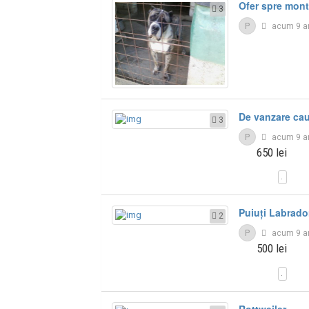
Ofer spre mont
3
P
acum 9 a
De vanzare ca
3
P
acum 9 a
650 lei
Puiuți Labrador
2
P
acum 9 a
500 lei
Rottweiler