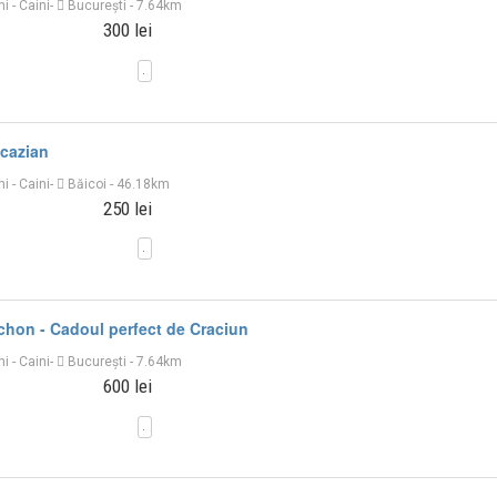
ni
-
Caini
-
București
- 7.64km
300 lei
cazian
ni
-
Caini
-
Băicoi
- 46.18km
250 lei
chon - Cadoul perfect de Craciun
ni
-
Caini
-
București
- 7.64km
600 lei