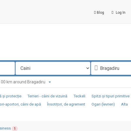
Blog
Log In
n 100 km around Bragadiru
 și protecție
Terrieri - câini de vizuină
Teckeli
Spitzi și tipuri primitive
ori-aportori, câini de apă
Însotițori, de agrement
Ogari (levrieri)
Alta
siness
1