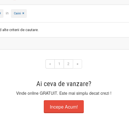
in
Caini
alte criterii de cautare.
«
1
2
»
Ai ceva de vanzare?
Vinde online GRATUIT. Este mai simplu decat crezi !
Incepe Acum!