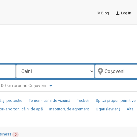
Blog
Log In
n 100 km around Coşoveni
 și protecție
Terrieri - câini de vizuină
Teckeli
Spitzi și tipuri primitive
ori-aportori, câini de apă
Însotițori, de agrement
Ogari (levrieri)
Alta
siness
0