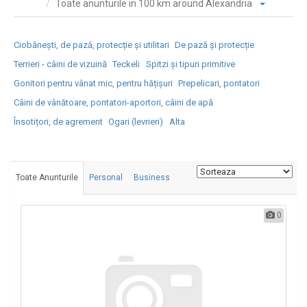
Toate anunturile in 100 km around Alexandria
Ciobănești, de pază, protecție și utilitari
De pază și protecție
Terrieri - câini de vizuină
Teckeli
Spitzi și tipuri primitive
Gonitori pentru vânat mic, pentru hățișuri
Prepelicari, pontatori
Câini de vânătoare, pontatori-aportori, câini de apă
Însotițori, de agrement
Ogari (levrieri)
Alta
Toate Anunturile
Personal
Business
0