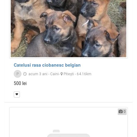
Catelusi rasa ciobanesc belgian
P
acum 3 ani
-
Caini
-
Piteşti
- 64.16km
500 lei
0