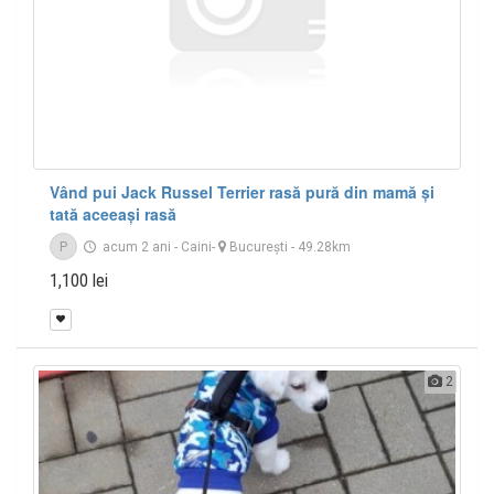
Vând pui Jack Russel Terrier rasă pură din mamă și
tată aceeași rasă
P
acum 2 ani
-
Caini
-
București
- 49.28km
1,100 lei
2