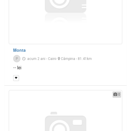
Monta
P
acum 2 ani
-
Caini
-
Câmpina
- 81.41km
-- lei
0