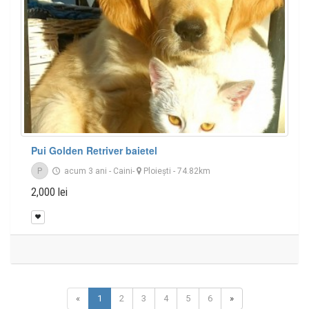
Pui Golden Retriver baietel
P
acum 3 ani
-
Caini
-
Ploieşti
- 74.82km
2,000 lei
«
1
2
3
4
5
6
»