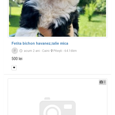
Fetita bichon havanez,talie mica
P
acum 2 ani
-
Caini
-
Piteşti
- 64.16km
500 lei
0