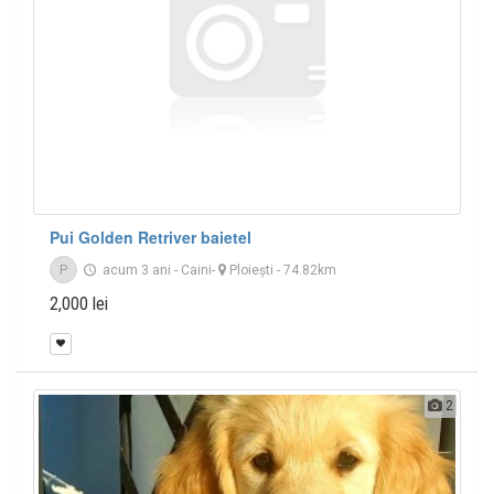
Pui Golden Retriver baietel
P
acum 3 ani
-
Caini
-
Ploieşti
- 74.82km
2,000 lei
2