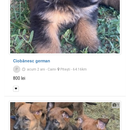
Ciobănesc german
P
acum 2 ani
-
Caini
-
Piteşti
- 64.16km
800 lei
1