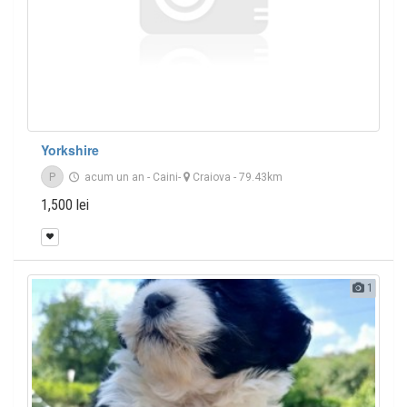
Yorkshire
P
acum un an
-
Caini
-
Craiova
- 79.43km
1,500 lei
1