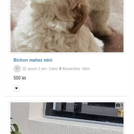
Bichon maltez mini
P
acum 2 ani
-
Caini
-
Alexandria
- 0km
500 lei
3