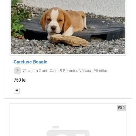
Cateluse Beagle
P
acum 2 ani
-
Caini
-
Râmnicu Vâlcea
- 90.66km
750 lei
0