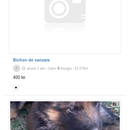
Bichon de vanzare
P
acum 2 ani
-
Caini
-
Giurgiu
- 32.27km
400 lei
3