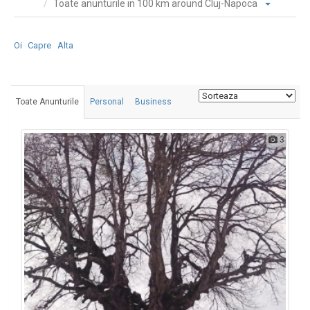
Toate anunturile in 100 km around Cluj-Napoca
Oi
Capre
Alta
Toate Anunturile
Personal
Business
3